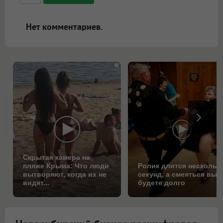
ссылками, и [img]адрес[/img] будет
открываться в новой вкладке.
Нет комментариев.
i
Скрытая камера на
пляже Крыма: Что люди
Ролик длится нескольк
вытворяют, когда их не
секунд, а смеяться вы
видят...
будете долго