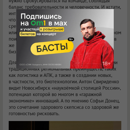
нужно сфокусироваться на команде, соблюдая
баланс требовательности и человечности. И кстати,
интерактивный опрос зала тоже показал,
что большинство предпринимателей выбирают
среднее «держимся, стараемся», а не «растём»
или «мы в кризисе». И именно в этом напряжённом
поиске опоры и прозвучал главный вопрос: каков
же всё-таки локальный код новосибирского
бизнеса?
Для Ольги Симагиной он состоит в использовании
традиционных региональных преимуществ, таких
как логистика и АПК, а также в создании новых,
в частности, это биотехнологии. Антон Свириденко
видит Новосибирск «наукоёмкой столицей России»,
потенциал которой во многом в «гаражной
экономике» инноваций. А по мнению Софьи Донец,
это сочетание здорового скепсиса со здоровой же
готовностью рисковать.