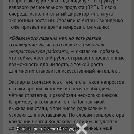
оборонзаказу уже два года лидирует в структуре
валового регионального продукта (ВРП). В свою
очередь, исполнительный директор Института
экономики роста им. Столыпина Антон Свириденко
тоже призвал не драматизировать ситуацию:
«Обвального падения нет, но есть резкое
охлаждение. Базис сохраняется, рыночная
инфраструктура работает»,
— сказал он, добавив,
что сейчас крепкий рубль открывает определённые
возможности для импорта, а точкой роста
для многих становится искусственный интеллект.
Эксперты согласились с тем, что в такое непростое
с точки зрения экономики время необходима
чёткая стратегия, и разобрали несколько кейсов.
К примеру, в компании Tom Tailor тактикой
выживания стали, в том числе радикальные
условия для поставщиков. По словам гендиректора
компании Сергея Кондакова, если им не удаётся
договориться, проще закрыть магазины, а ещё
Окно закроется через
3
секунд