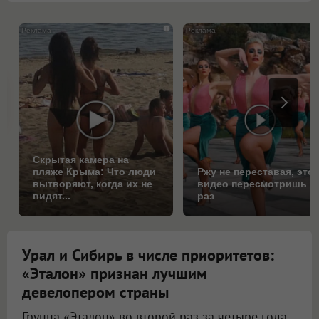
i
Скрытая камера на
пляже Крыма: Что люди
Ржу не переставая, это
вытворяют, когда их не
видео пересмотришь н
видят...
раз
Урал и Сибирь в числе приоритетов:
«Эталон» признан лучшим
девелопером страны
Группа «Эталон» во второй раз за четыре года