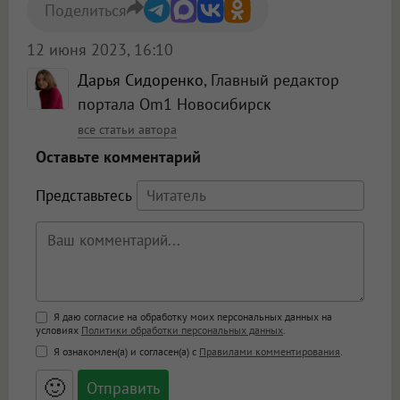
Поделиться
12 июня 2023, 16:10
Дарья Сидоренко
, Главный редактор
портала Om1 Новосибирск
все статьи автора
Оставьте комментарий
Представьтесь
Поддержка HTML
Я даю согласие на обработку моих персональных данных на
условиях
Политики обработки персональных данных
.
<b>, <strong>, <u>, <i>, <em>, <s>, <big>,
Я ознакомлен(а) и согласен(а) с
Правилами комментирования
.
<small>, <sup>, <sub>, <pre>, <ul>, <ol>, <li>,
<blockquote>, <code> экранирует HTML,
🙂
адреса URL автоматически становятся