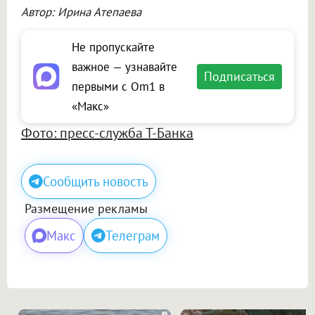
Автор: Ирина Атепаева
Не пропускайте
важное — узнавайте
Подписаться
первыми с Om1 в
«Макс»
Фото: пресс-служба Т-Банка
Сообщить новость
Размещение рекламы
Макс
Телеграм
i