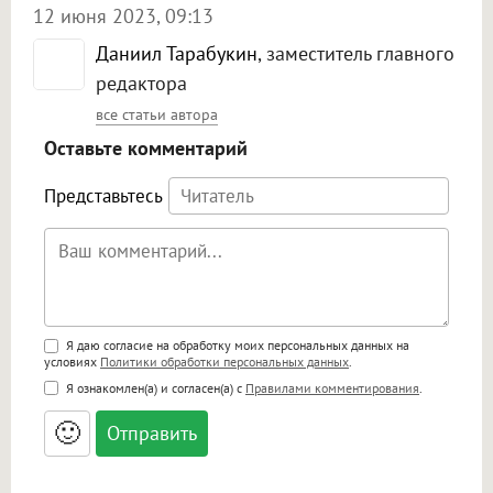
12 июня 2023, 09:13
Даниил Тарабукин
, заместитель главного
редактора
все статьи автора
Оставьте комментарий
Представьтесь
Поддержка HTML
Я даю согласие на обработку моих персональных данных на
условиях
Политики обработки персональных данных
.
<b>, <strong>, <u>, <i>, <em>, <s>, <big>,
Я ознакомлен(а) и согласен(а) с
Правилами комментирования
.
<small>, <sup>, <sub>, <pre>, <ul>, <ol>, <li>,
<blockquote>, <code> экранирует HTML,
🙂
адреса URL автоматически становятся
ссылками, и [img]адрес[/img] будет
открываться в новой вкладке.