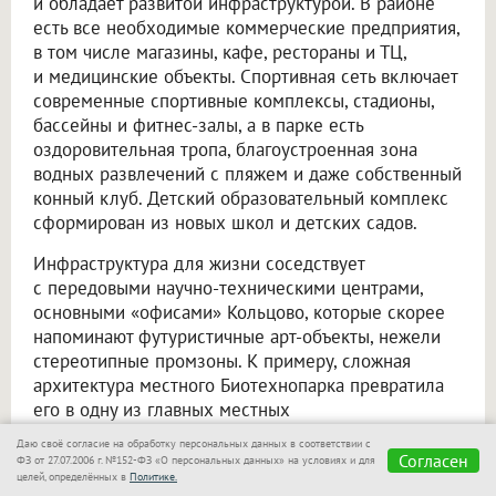
и обладает развитой инфраструктурой. В районе
есть все необходимые коммерческие предприятия,
в том числе магазины, кафе, рестораны и ТЦ,
и медицинские объекты. Спортивная сеть включает
современные спортивные комплексы, стадионы,
бассейны и фитнес-залы, а в парке есть
оздоровительная тропа, благоустроенная зона
водных развлечений с пляжем и даже собственный
конный клуб. Детский образовательный комплекс
сформирован из новых школ и детских садов.
Инфраструктура для жизни соседствует
с передовыми научно-техническими центрами,
основными «офисами» Кольцово, которые скорее
напоминают футуристичные арт-объекты, нежели
стереотипные промзоны. К примеру, сложная
архитектура местного Биотехнопарка превратила
его в одну из главных местных
достопримечательностей. При этом все зоны —
Даю своё согласие на обработку персональных данных в соответствии с
как досуговые, так и деловые — связаны системой
Согласен
ФЗ от 27.07.2006 г. №152-ФЗ «О персональных данных» на условиях и для
целей, определённых в
Политике.
общественного транспорта, что позволяет легко