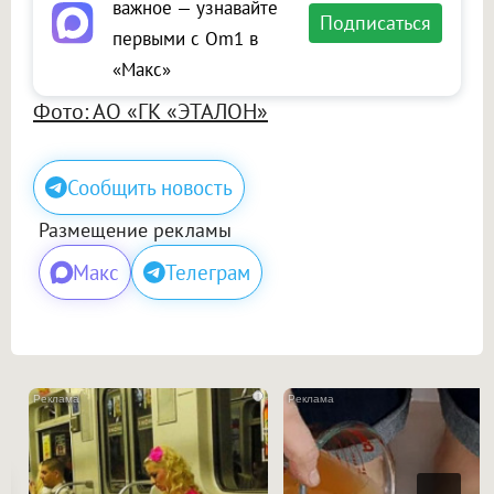
важное — узнавайте
Подписаться
первыми с Om1 в
«Макс»
Фото: АО «ГК «ЭТАЛОН»
Сообщить новость
Размещение рекламы
Макс
Телеграм
i