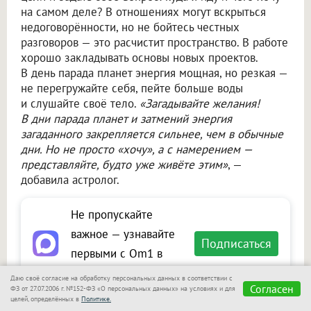
на самом деле? В отношениях могут вскрыться
недоговорённости, но не бойтесь честных
разговоров — это расчистит пространство. В работе
хорошо закладывать основы новых проектов.
В день парада планет энергия мощная, но резкая —
не перегружайте себя, пейте больше воды
и слушайте своё тело.
«Загадывайте желания!
В дни парада планет и затмений энергия
загаданного закрепляется сильнее, чем в обычные
дни. Но не просто «хочу», а с намерением —
представляйте, будто уже живёте этим»
, —
добавила астролог.
Не пропускайте
важное — узнавайте
Подписаться
первыми с Om1 в
«Макс»
Даю своё согласие на обработку персональных данных в соответствии с
Согласен
ФЗ от 27.07.2006 г. №152-ФЗ «О персональных данных» на условиях и для
целей, определённых в
Политике.