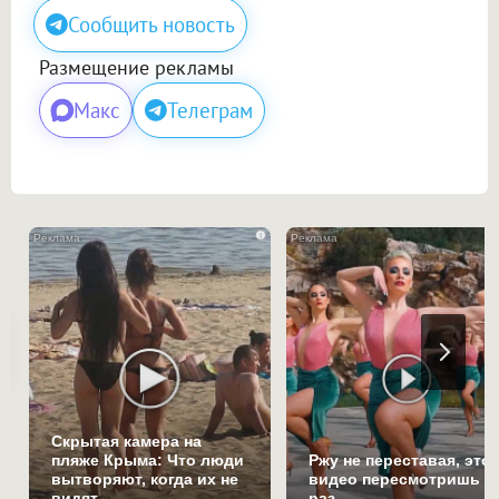
Сообщить новость
Размещение рекламы
Макс
Телеграм
i
Скрытая камера на
пляже Крыма: Что люди
Ржу не переставая, это
вытворяют, когда их не
видео пересмотришь н
видят...
раз