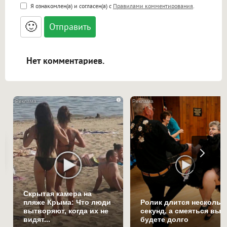
<b>, <strong>, <u>, <i>, <em>, <s>, <big>,
Я ознакомлен(а) и согласен(а) с
Правилами комментирования
.
<small>, <sup>, <sub>, <pre>, <ul>, <ol>, <li>,
<blockquote>, <code> экранирует HTML,
🙂
адреса URL автоматически становятся
ссылками, и [img]адрес[/img] будет
открываться в новой вкладке.
Нет комментариев.
i
Скрытая камера на
пляже Крыма: Что люди
Ролик длится нескольк
вытворяют, когда их не
секунд, а смеяться вы
видят...
будете долго