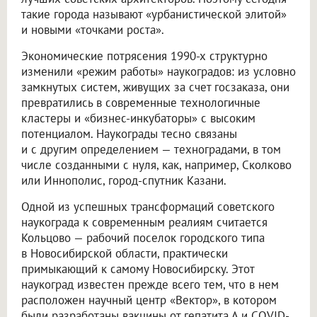
такие города называют «урбанистической элитой»
и новыми «точками роста».
Экономические потрясения 1990-х структурно
изменили «режим работы» наукоградов: из условно
замкнутых систем, живущих за счет госзаказа, они
превратились в современные технологичные
кластеры и «бизнес-инкубаторы» с высоким
потенциалом. Наукограды тесно связаны
и с другим определением — техноградами, в том
числе созданными с нуля, как, например, Сколково
или Иннополис, город-спутник Казани.
Одной из успешных трансформаций советского
наукограда к современным реалиям считается
Кольцово — рабочий поселок городского типа
в Новосибирской области, практически
примыкающий к самому Новосибирску. Этот
наукоград известен прежде всего тем, что в нем
расположен научный центр «Вектор», в котором
были разработаны вакцины от гепатита А и COVID-