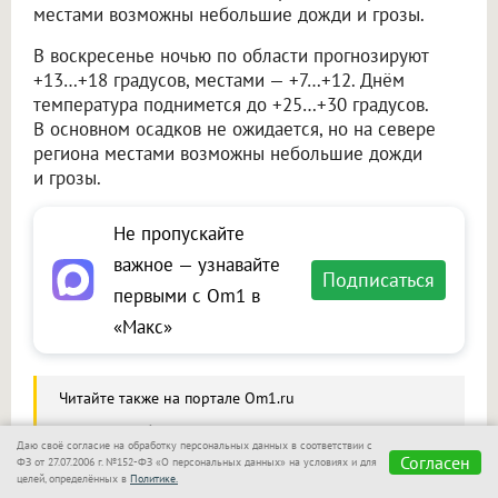
местами возможны небольшие дожди и грозы.
В воскресенье ночью по области прогнозируют
+13…+18 градусов, местами — +7…+12. Днём
температура поднимется до +25…+30 градусов.
В основном осадков не ожидается, но на севере
региона местами возможны небольшие дожди
и грозы.
Не пропускайте
важное — узнавайте
Подписаться
первыми с Om1 в
«Макс»
Читайте также на портале Om1.ru
В Новосибирске начинается неделя дождей:
Даю своё согласие на обработку персональных данных в соответствии с
с четверга похолодает до +21
Согласен
ФЗ от 27.07.2006 г. №152-ФЗ «О персональных данных» на условиях и для
целей, определённых в
Политике.