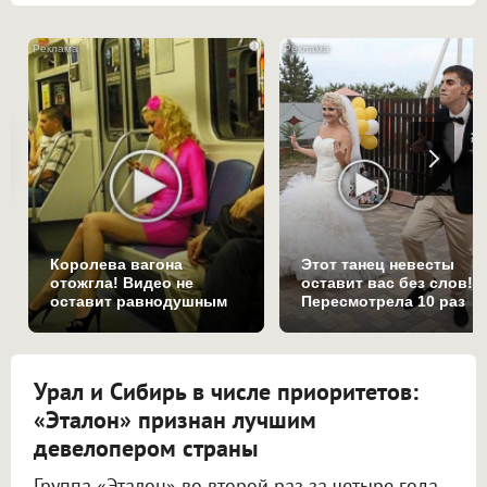
i
Королева вагона
Этот танец невесты
отожгла! Видео не
оставит вас без слов!
оставит равнодушным
Пересмотрела 10 раз
Урал и Сибирь в числе приоритетов:
«Эталон» признан лучшим
девелопером страны
Группа «Эталон» во второй раз за четыре года