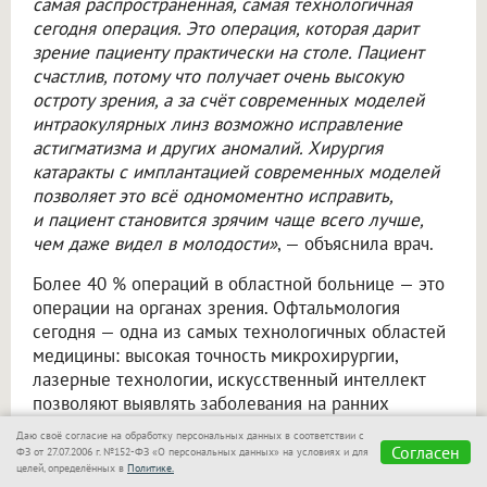
самая распространённая, самая технологичная
сегодня операция. Это операция, которая дарит
зрение пациенту практически на столе. Пациент
счастлив, потому что получает очень высокую
остроту зрения, а за счёт современных моделей
интраокулярных линз возможно исправление
астигматизма и других аномалий. Хирургия
катаракты с имплантацией современных моделей
позволяет это всё одномоментно исправить,
и пациент становится зрячим чаще всего лучше,
чем даже видел в молодости»
, — объяснила врач.
Более 40 % операций в областной больнице — это
операции на органах зрения. Офтальмология
сегодня — одна из самых технологичных областей
медицины: высокая точность микрохирургии,
лазерные технологии, искусственный интеллект
позволяют выявлять заболевания на ранних
стадиях. Осмотр глазного дна помогает выявлять
Даю своё согласие на обработку персональных данных в соответствии с
сахарный диабет, патологии щитовидной железы,
Согласен
ФЗ от 27.07.2006 г. №152-ФЗ «О персональных данных» на условиях и для
целей, определённых в
Политике.
ревматологические и неврологические