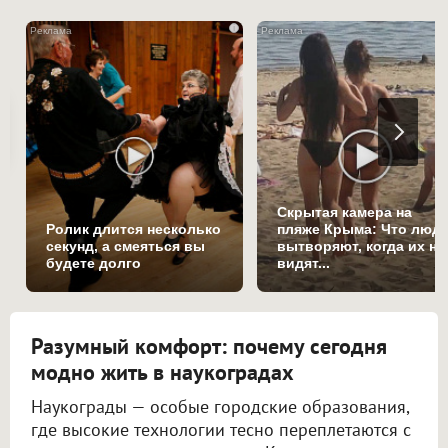
i
Скрытая камера на
Ролик длится несколько
пляже Крыма: Что люд
секунд, а смеяться вы
вытворяют, когда их не
будете долго
видят...
Разумный комфорт: почему сегодня
модно жить в наукоградах
Наукограды — особые городские образования,
где высокие технологии тесно переплетаются с