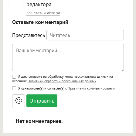
редактора
все статьи автора
Оставьте комментарий
Представьтесь
Поддержка HTML
Я даю согласие на обработку моих персональных данных на
условиях
Политики обработки персональных данных
.
<b>, <strong>, <u>, <i>, <em>, <s>, <big>,
Я ознакомлен(а) и согласен(а) с
Правилами комментирования
.
<small>, <sup>, <sub>, <pre>, <ul>, <ol>, <li>,
<blockquote>, <code> экранирует HTML,
🙂
адреса URL автоматически становятся
ссылками, и [img]адрес[/img] будет
открываться в новой вкладке.
Нет комментариев.