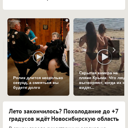
i
Скрытая камера на
Ролик длится несколько
пляже Крыма: Что люд
секунд, а смеяться вы
вытворяют, когда их не
будете долго
видят...
Лето закончилось? Похолодание до +7
градусов ждёт Новосибирскую область