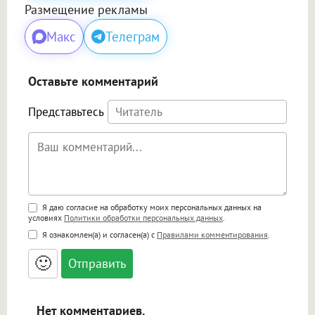
Размещение рекламы
Макс
Телеграм
Оставьте комментарий
Представьтесь
Поддержка HTML
Я даю согласие на обработку моих персональных данных на
условиях
Политики обработки персональных данных
.
<b>, <strong>, <u>, <i>, <em>, <s>, <big>,
Я ознакомлен(а) и согласен(а) с
Правилами комментирования
.
<small>, <sup>, <sub>, <pre>, <ul>, <ol>, <li>,
<blockquote>, <code> экранирует HTML,
🙂
адреса URL автоматически становятся
ссылками, и [img]адрес[/img] будет
открываться в новой вкладке.
Нет комментариев.