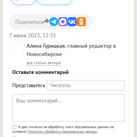
Поделиться
7 июня 2023, 12:35
Алина Гурицкая
, главный редактор в
Новосибирске
все статьи автора
Оставьте комментарий
Представьтесь
Поддержка HTML
Я даю согласие на обработку моих персональных данных на
условиях
Политики обработки персональных данных
.
<b>, <strong>, <u>, <i>, <em>, <s>, <big>,