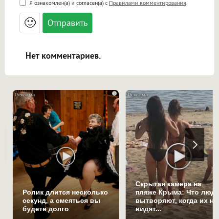
Я ознакомлен(а) и согласен(а) с
Правилами комментирования
.
<small>, <sup>, <sub>, <pre>, <ul>, <ol>, <li>,
<blockquote>, <code> экранирует HTML,
🙂
адреса URL автоматически становятся
ссылками, и [img]адрес[/img] будет
открываться в новой вкладке.
Нет комментариев.
i
Скрытая камера на
Ролик длится несколько
пляже Крыма: Что люд
секунд, а смеяться вы
вытворяют, когда их не
будете долго
видят...