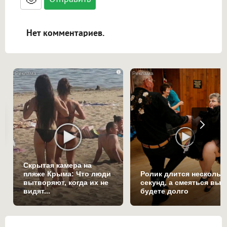
адреса URL автоматически становятся
ссылками, и [img]адрес[/img] будет
открываться в новой вкладке.
Нет комментариев.
i
Скрытая камера на
пляже Крыма: Что люди
Ролик длится нескольк
вытворяют, когда их не
секунд, а смеяться вы
видят...
будете долго