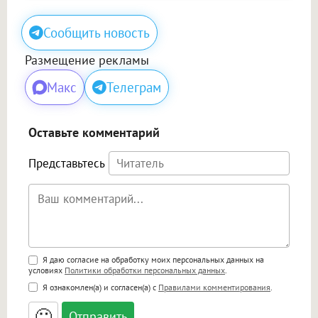
Сообщить новость
Размещение рекламы
Макс
Телеграм
Оставьте комментарий
Представьтесь
Поддержка HTML
Я даю согласие на обработку моих персональных данных на
условиях
Политики обработки персональных данных
.
<b>, <strong>, <u>, <i>, <em>, <s>, <big>,
Я ознакомлен(а) и согласен(а) с
Правилами комментирования
.
<small>, <sup>, <sub>, <pre>, <ul>, <ol>, <li>,
<blockquote>, <code> экранирует HTML,
🙂