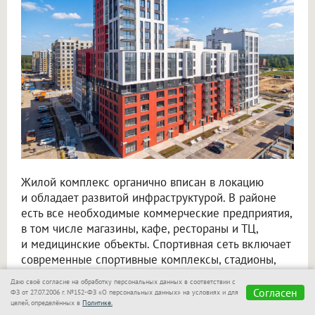
Жилой комплекс органично вписан в локацию
и обладает развитой инфраструктурой. В районе
есть все необходимые коммерческие предприятия,
в том числе магазины, кафе, рестораны и ТЦ,
и медицинские объекты. Спортивная сеть включает
современные спортивные комплексы, стадионы,
бассейны и фитнес-залы, а в парке есть
Даю своё согласие на обработку персональных данных в соответствии с
оздоровительная тропа, благоустроенная зона
Согласен
ФЗ от 27.07.2006 г. №152-ФЗ «О персональных данных» на условиях и для
целей, определённых в
Политике.
водных развлечений с пляжем и даже собственный