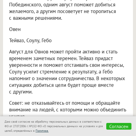
Побединского, одним август поможет добиться
желаемого, а другим посоветует не торопиться
с важными решениями.
Овен
Тейваз, Соулу, Гебо
Август для Овнов может пройти активно и стать
временем заметных перемен. Тейваз придаст
уверенности и поможет отстаивать свои интересы,
Соулу усилит стремление к результату, а Гебо
напомнит о значении сотрудничества. В некоторых
ситуациях добиться цели будет проще вместе
с другими.
Совет: не отказывайтесь от помощи и обращайте
внимание на людей, с которыми можно объединить
усилия.
Даю своё согласие на обработку персональных данных в соответствии с
Согласен
Телец
ФЗ от 27.07.2006 г. №152-ФЗ «О персональных данных» на условиях и для
целей, определённых в
Политике.