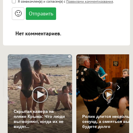
Я ознакомлен(а) и согласен(а) с
Правилами комментирования
.
<small>, <sup>, <sub>, <pre>, <ul>, <ol>, <li>,
<blockquote>, <code> экранирует HTML,
🙂
адреса URL автоматически становятся
ссылками, и [img]адрес[/img] будет
открываться в новой вкладке.
Нет комментариев.
i
Скрытая камера на
пляже Крыма: Что люди
Ролик длится нескольк
вытворяют, когда их не
секунд, а смеяться вы
видят...
будете долго