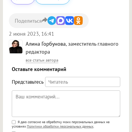
Поделиться
2 июня 2023, 16:41
Алина Горбунова
, заместитель главного
редактора
все статьи автора
Оставьте комментарий
Представьтесь
Поддержка HTML
Я даю согласие на обработку моих персональных данных на
условиях
Политики обработки персональных данных
.
<b>, <strong>, <u>, <i>, <em>, <s>, <big>,