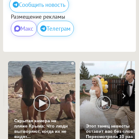
Сообщить новость
Размещение рекламы
Макс
Телеграм
i
Скрытая камера на
пляже Крыма: Что люди
Этот танец невесты
вытворяют, когда их не
оставит вас без слов!
видят...
Пересмотрела 10 раз