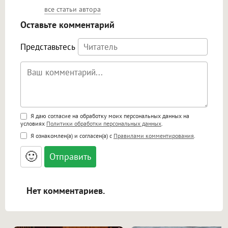
все статьи автора
Оставьте комментарий
Представьтесь
Поддержка HTML
Я даю согласие на обработку моих персональных данных на
условиях
Политики обработки персональных данных
.
<b>, <strong>, <u>, <i>, <em>, <s>, <big>,
Я ознакомлен(а) и согласен(а) с
Правилами комментирования
.
<small>, <sup>, <sub>, <pre>, <ul>, <ol>, <li>,
<blockquote>, <code> экранирует HTML,
🙂
адреса URL автоматически становятся
ссылками, и [img]адрес[/img] будет
открываться в новой вкладке.
Нет комментариев.