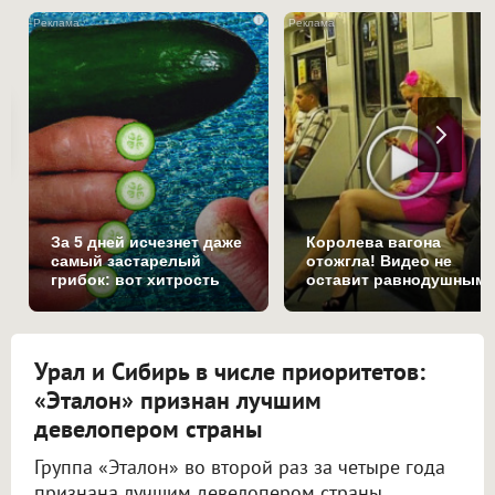
i
За 5 дней исчезнет даже
Королева вагона
самый застарелый
отожгла! Видео не
грибок: вот хитрость
оставит равнодушным
Урал и Сибирь в числе приоритетов:
«Эталон» признан лучшим
девелопером страны
Группа «Эталон» во второй раз за четыре года
признана лучшим девелопером страны.