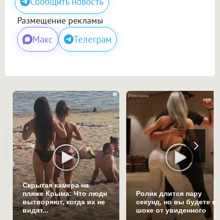
Сообщить новость
Размещение рекламы
Макс
Телеграм
i
Скрытая камера на
пляже Крыма: Что люди
Ролик длится пару
вытворяют, когда их не
секунд, но вы будете в
видят...
шоке от увиденного