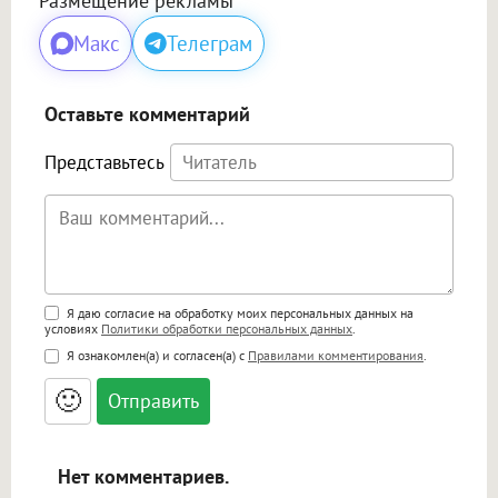
Размещение рекламы
Макс
Телеграм
Оставьте комментарий
Представьтесь
Поддержка HTML
Я даю согласие на обработку моих персональных данных на
условиях
Политики обработки персональных данных
.
<b>, <strong>, <u>, <i>, <em>, <s>, <big>,
Я ознакомлен(а) и согласен(а) с
Правилами комментирования
.
<small>, <sup>, <sub>, <pre>, <ul>, <ol>, <li>,
<blockquote>, <code> экранирует HTML,
🙂
адреса URL автоматически становятся
ссылками, и [img]адрес[/img] будет
открываться в новой вкладке.
Нет комментариев.