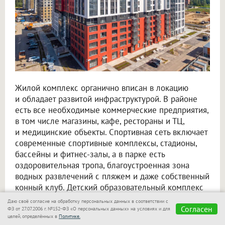
Жилой комплекс органично вписан в локацию
и обладает развитой инфраструктурой. В районе
есть все необходимые коммерческие предприятия,
в том числе магазины, кафе, рестораны и ТЦ,
и медицинские объекты. Спортивная сеть включает
современные спортивные комплексы, стадионы,
бассейны и фитнес-залы, а в парке есть
оздоровительная тропа, благоустроенная зона
водных развлечений с пляжем и даже собственный
конный клуб. Детский образовательный комплекс
сформирован из новых школ и детских садов.
Даю своё согласие на обработку персональных данных в соответствии с
Согласен
ФЗ от 27.07.2006 г. №152-ФЗ «О персональных данных» на условиях и для
Инфраструктура для жизни соседствует
целей, определённых в
Политике.