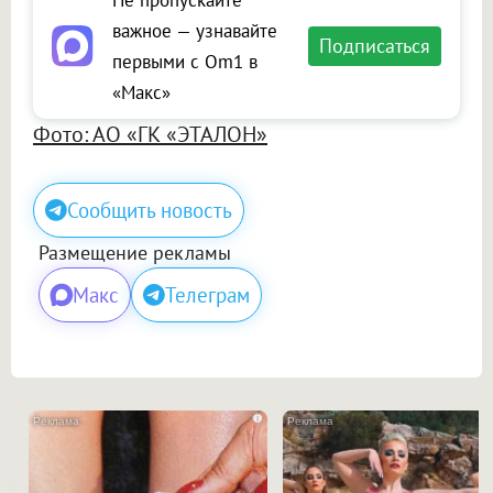
важное — узнавайте
Подписаться
первыми с Om1 в
«Макс»
Фото: АО «ГК «ЭТАЛОН»
Сообщить новость
Размещение рекламы
Макс
Телеграм
i