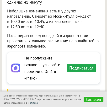
один час 41 минуту.
Небольшие изменения есть и у других
направлений. Самолёт из Иссык-Куля ожидают
в 10:50 вместо 10:45, а из Благовещенска —
в 12:50 вместо 12:40.
Пассажирам перед поездкой в аэропорт стоит
проверить актуальное расписание на онлайн-табло
аэропорта Толмачёво.
Не пропускайте
важное — узнавайте
Подписаться
первыми с Om1 в
«Макс»
Читайте также на портале Om1.ru
Даю своё согласие на обработку персональных данных в соответствии с
Согласен
ФЗ от 27.07.2006 г. №152-ФЗ «О персональных данных» на условиях и для
Необычный сувенир из Вьетнама обернулся
целей, определённых в
Политике.
проблемами для пассажира в Новосибирске