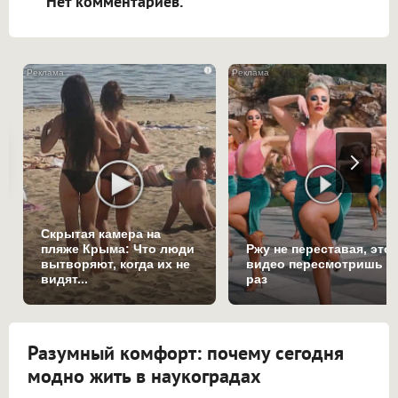
Нет комментариев.
i
Скрытая камера на
пляже Крыма: Что люди
Ржу не переставая, это
вытворяют, когда их не
видео пересмотришь н
видят...
раз
Разумный комфорт: почему сегодня
модно жить в наукоградах