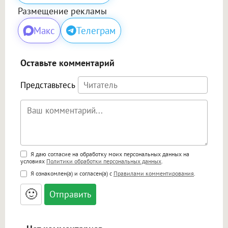
Размещение рекламы
Макс
Телеграм
Оставьте комментарий
Представьтесь
Поддержка HTML
Я даю согласие на обработку моих персональных данных на
условиях
Политики обработки персональных данных
.
<b>, <strong>, <u>, <i>, <em>, <s>, <big>,
Я ознакомлен(а) и согласен(а) с
Правилами комментирования
.
<small>, <sup>, <sub>, <pre>, <ul>, <ol>, <li>,
<blockquote>, <code> экранирует HTML,
🙂
адреса URL автоматически становятся
ссылками, и [img]адрес[/img] будет
открываться в новой вкладке.