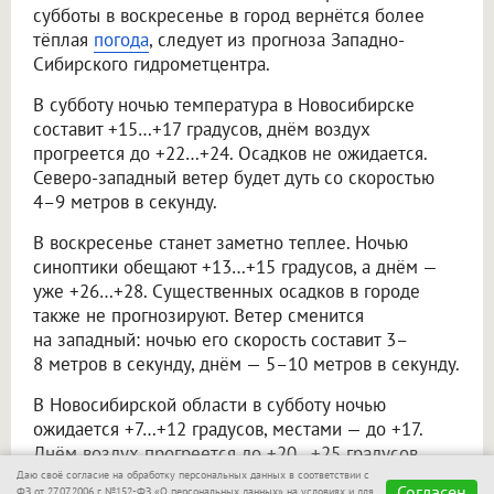
субботы в воскресенье в город вернётся более
тёплая
погода
, следует из прогноза Западно-
Сибирского гидрометцентра.
В субботу ночью температура в Новосибирске
составит +15…+17 градусов, днём воздух
прогреется до +22…+24. Осадков не ожидается.
Северо-западный ветер будет дуть со скоростью
4–9 метров в секунду.
В воскресенье станет заметно теплее. Ночью
синоптики обещают +13…+15 градусов, а днём —
уже +26…+28. Существенных осадков в городе
также не прогнозируют. Ветер сменится
на западный: ночью его скорость составит 3–
8 метров в секунду, днём — 5–10 метров в секунду.
В Новосибирской области в субботу ночью
ожидается +7…+12 градусов, местами — до +17.
Днём воздух прогреется до +20…+25 градусов.
Преимущественно будет без осадков, однако
Даю своё согласие на обработку персональных данных в соответствии с
Согласен
ФЗ от 27.07.2006 г. №152-ФЗ «О персональных данных» на условиях и для