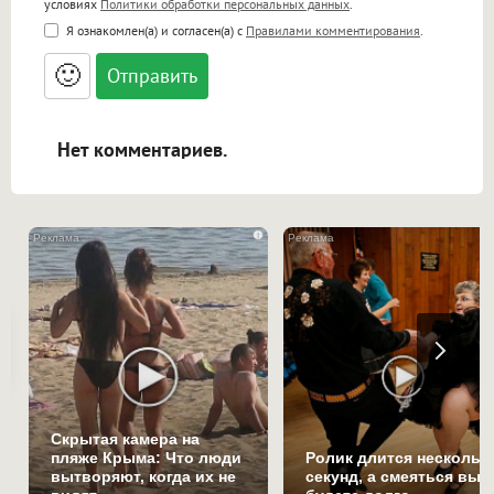
условиях
Политики обработки персональных данных
.
<b>, <strong>, <u>, <i>, <em>, <s>, <big>,
Я ознакомлен(а) и согласен(а) с
Правилами комментирования
.
<small>, <sup>, <sub>, <pre>, <ul>, <ol>, <li>,
<blockquote>, <code> экранирует HTML,
🙂
адреса URL автоматически становятся
ссылками, и [img]адрес[/img] будет
открываться в новой вкладке.
Нет комментариев.
i
Скрытая камера на
пляже Крыма: Что люди
Ролик длится нескольк
вытворяют, когда их не
секунд, а смеяться вы