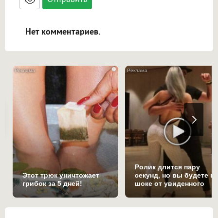
адреса URL автоматически становятся
ссылками, и [img]адрес[/img] будет
открываться в новой вкладке.
Нет комментариев.
i
Ролик длится пару
Этот трюк уничтожает
секунд, но вы будете в
грибок за 5 дней!
шоке от увиденного