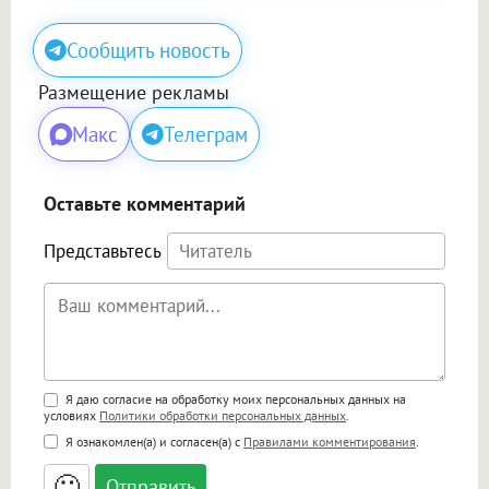
Сообщить новость
Размещение рекламы
Макс
Телеграм
Оставьте комментарий
Представьтесь
Поддержка HTML
Я даю согласие на обработку моих персональных данных на
условиях
Политики обработки персональных данных
.
<b>, <strong>, <u>, <i>, <em>, <s>, <big>,
Я ознакомлен(а) и согласен(а) с
Правилами комментирования
.
<small>, <sup>, <sub>, <pre>, <ul>, <ol>, <li>,
<blockquote>, <code> экранирует HTML,
🙂