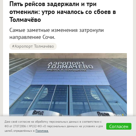
Пять рейсов задержали и три
отменили: утро началось со сбоев в
Толмачёво
Самые заметные изменения затронули
направление Сочи.
#Аэропорт Толмачёво
Пять рейсов задержали и три отменили в аэропорту Толмачёво
Даю своё согласие на обработку персональных данных в соответствии с
Фото: Om1.ru
Согласен
ФЗ от 27.07.2006 г. №152-ФЗ «О персональных данных» на условиях и для
целей, определённых в
Политике.