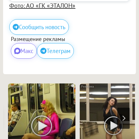
Фото: АО «ГК «ЭТАЛОН»
Сообщить новость
Размещение рекламы
Макс
Телеграм
i