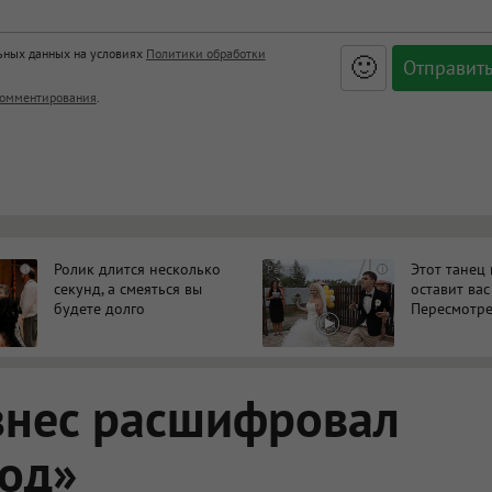
льных данных на условиях
Политики обработки
🙂
, <big>, <small>, <sup>, <sub>, <pre>, <ul>, <ol>, <li>,
омментирования
.
ет HTML, адреса URL автоматически становятся ссылками, и
ться в новой вкладке.
Ролик длится несколько
Этот танец
i
i
секунд, а смеяться вы
оставит вас
будете долго
Пересмотре
знес расшифровал
код»