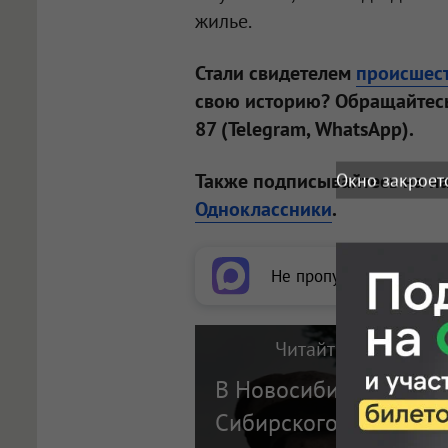
жилье.
Стали свидетелем
происшес
свою историю? Обращайтесь
87 (Telegram, WhatsApp).
Также подписывайтесь на н
Одноклассники
.
Не пропускайте важное
Читайте также на п
В Новосибирске экс-г
Сибирского отделени