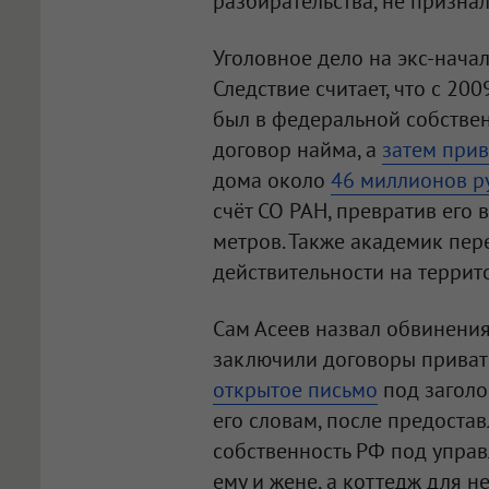
разбирательства, не призна
Уголовное дело на экс-нача
Следствие считает, что с 20
был в федеральной собстве
договор найма, а
затем прив
дома около
46 миллионов р
счёт СО РАН, превратив его
метров. Также академик пер
действительности на террит
Сам Асеев назвал обвинения 
заключили договоры привати
открытое письмо
под заголо
его словам, после предоста
собственность РФ под управ
ему и жене, а коттедж для н