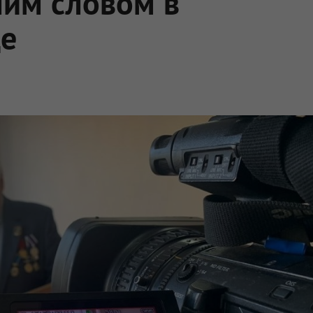
ним словом в
де