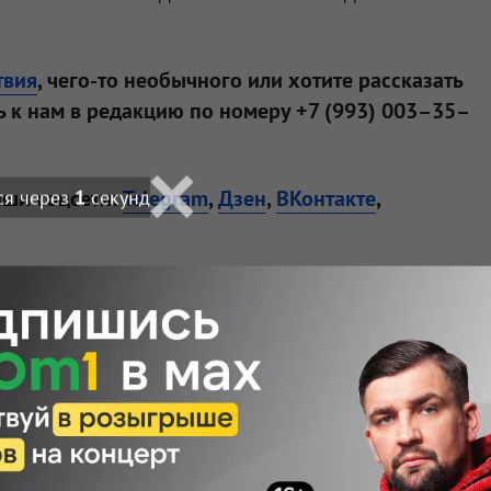
твия
, чего-то необычного или хотите рассказать
 к нам в редакцию по номеру +7 (993) 003–35–
аши соцсети:
Telegram
,
Дзен
,
ВКонтакте
,
Подписаться
 — узнавайте первыми с Om1 в «Макс»
ортале Om1.ru
лаву
я Академии