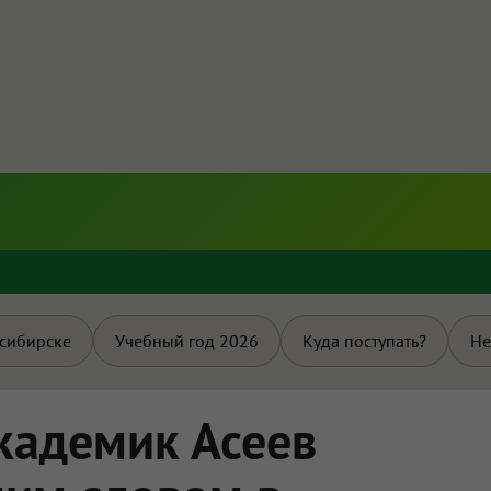
и
осибирске
Учебный год 2026
Куда поступать?
Не
академик Асеев