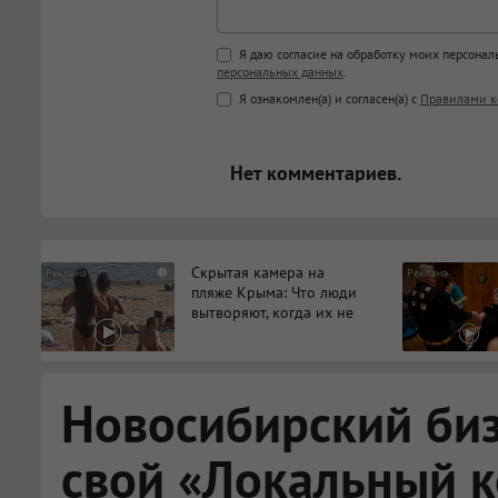
Поддержка HTML
Я даю согласие на обработку моих персона
персональных данных
.
<b>, <strong>, <u>, <i>, <em>, <s>
Я ознакомлен(а) и согласен(а) с
Правилами к
<blockquote>, <code> экраниру
[img]адрес[/img] будет открыва
Нет комментариев.
Скрытая камера на
i
пляже Крыма: Что люди
вытворяют, когда их не
видят...
Новосибирский би
свой «Локальный 