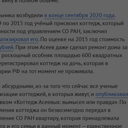
л вину в полном объеме.
льника возбудили
в конце сентября 2020 года
.
09 по 2015 год учёный присвоил коттедж, который
нности под управлением СО РАН, заключил
атизировал его
. По оценке на 2015 год стоимость
ублей
. При этом Асеев даже сделал ремонт дома за
 в роскошный особняк площадью 600 квадратных
ерегистрировал коттедж на дочь, которая в
ории РФ на тот момент не проживала.
абсурдными, из-за того что сейчас все ученые
зации коттеджей, в которых живут, и
опубликовал
вком «Коттедж Асеевых: вымысел или правда». По
вления коттеджа он безвозмездно передал в
ление СО РАН квартиру, которая принадлежала
его и его семьи в данный момент — единственное