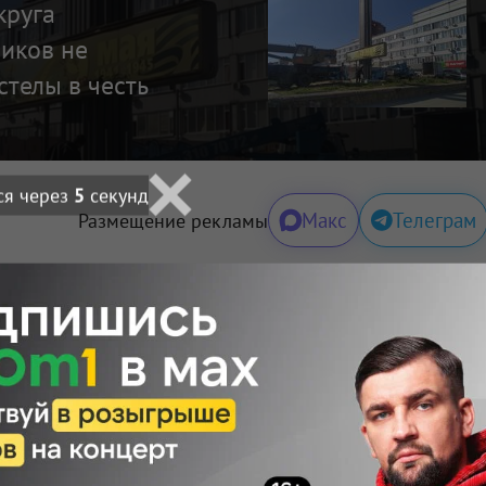
круга
иков не
стелы в честь
ся через
4
секунд
Макс
Телеграм
Размещение рекламы
Поделиться