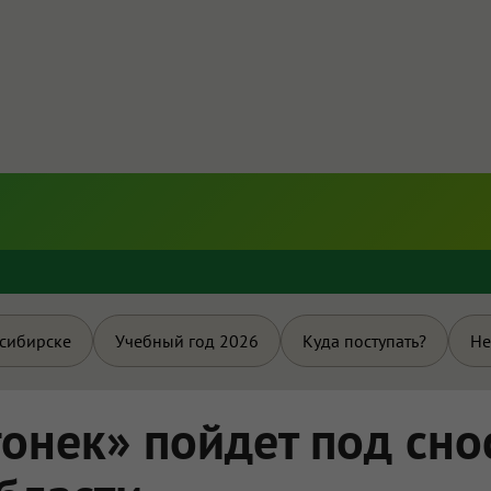
и
осибирске
Учебный год 2026
Куда поступать?
Не
гонек» пойдет под сно