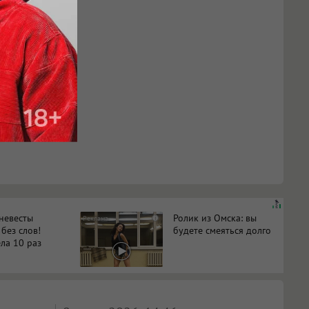
 невесты
Ролик из Омска: вы
i
 без слов!
будете смеяться долго
ла 10 раз