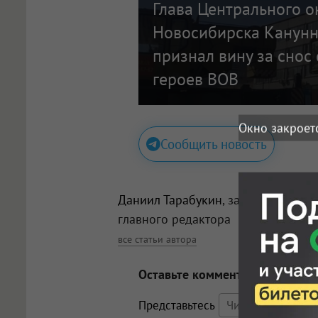
Глава Центрального о
Новосибирска Канунн
признал вину за снос 
героев ВОВ
Окно закроет
Сообщить новость
Даниил Тарабукин
, заместитель
главного редактора
все статьи автора
Оставьте комментарий
Представьтесь