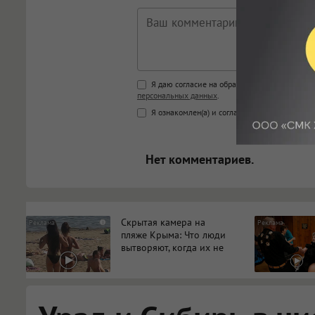
Поддержка HTML
Я даю согласие на обработку моих персона
персональных данных
.
<b>, <strong>, <u>, <i>, <em>, <s>
Я ознакомлен(а) и согласен(а) с
Правилами к
<blockquote>, <code> экраниру
[img]адрес[/img] будет открыва
Нет комментариев.
Скрытая камера на
i
пляже Крыма: Что люди
вытворяют, когда их не
видят...