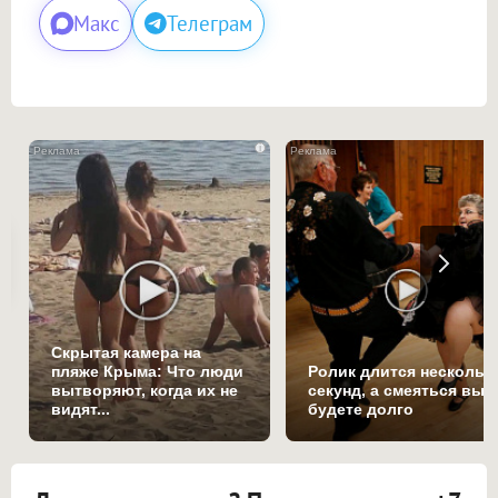
Макс
Телеграм
i
Скрытая камера на
пляже Крыма: Что люди
Ролик длится нескольк
вытворяют, когда их не
секунд, а смеяться вы
видят...
будете долго