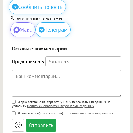
Сообщить новость
Размещение рекламы
Макс
Телеграм
Оставьте комментарий
Представьтесь
Поддержка HTML
Я даю согласие на обработку моих персональных данных на
условиях
Политики обработки персональных данных
.
<b>, <strong>, <u>, <i>, <em>, <s>, <big>,
Я ознакомлен(а) и согласен(а) с
Правилами комментирования
.
<small>, <sup>, <sub>, <pre>, <ul>, <ol>, <li>,
<blockquote>, <code> экранирует HTML,
🙂
адреса URL автоматически становятся
ссылками, и [img]адрес[/img] будет