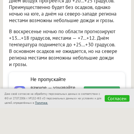
Днём воздух прогреется до +20…+25 градусов.
Преимущественно будет без осадков, однако
ночью на юге, а днём на северо-западе региона
местами возможны небольшие дожди и грозы.
В воскресенье ночью по области прогнозируют
+13…+18 градусов, местами — +7…+12. Днём
температура поднимется до +25…+30 градусов.
В основном осадков не ожидается, но на севере
региона местами возможны небольшие дожди
и грозы.
Не пропускайте
важное — узнавайте
Подписаться
Даю своё согласие на обработку персональных данных в соответствии с
первыми с Om1 в
Согласен
ФЗ от 27.07.2006 г. №152-ФЗ «О персональных данных» на условиях и для
целей, определённых в
Политике.
«Макс»
Читайте также на портале Om1.ru
В Новосибирске начинается неделя дождей: