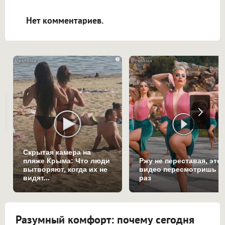
открываться в новой вкладке.
Нет комментариев.
i
Скрытая камера на
пляже Крыма: Что люди
Ржу не переставая, это
вытворяют, когда их не
видео пересмотришь н
видят...
раз
Разумный комфорт: почему сегодня