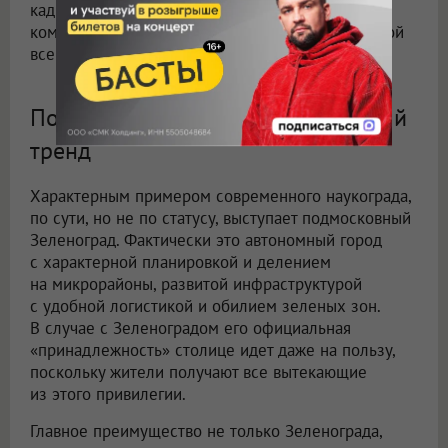
кадры, для которых нужно создать максимально
комфортные условия с комплексной проработкой
всей территории.
Почему наукограды — современный
тренд
Характерным примером современного наукограда,
по сути, но не по статусу, выступает подмосковный
Зеленоград. Фактически это автономный город
с характерной планировкой и делением
на микрорайоны, развитой инфраструктурой
с удобной логистикой и обилием зеленых зон.
В случае с Зеленоградом его официальная
«принадлежность» столице идет даже на пользу,
поскольку жители получают все вытекающие
из этого привилегии.
Главное преимущество не только Зеленограда,