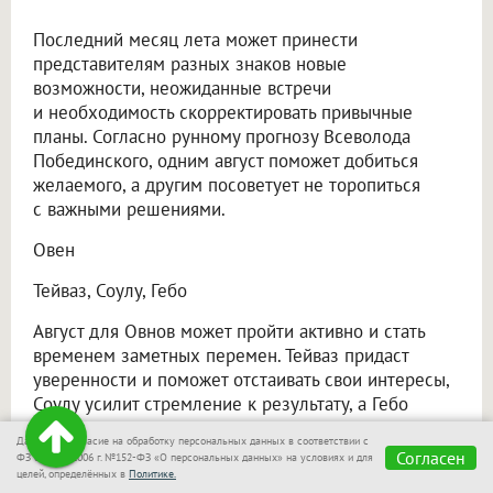
Последний месяц лета может принести
представителям разных знаков новые
возможности, неожиданные встречи
и необходимость скорректировать привычные
планы. Согласно рунному прогнозу Всеволода
Побединского, одним август поможет добиться
желаемого, а другим посоветует не торопиться
с важными решениями.
Овен
Тейваз, Соулу, Гебо
Август для Овнов может пройти активно и стать
временем заметных перемен. Тейваз придаст
уверенности и поможет отстаивать свои интересы,
Соулу усилит стремление к результату, а Гебо
напомнит о значении сотрудничества. В некоторых
Даю своё согласие на обработку персональных данных в соответствии с
ситуациях добиться цели будет проще вместе
Согласен
ФЗ от 27.07.2006 г. №152-ФЗ «О персональных данных» на условиях и для
с другими.
целей, определённых в
Политике.