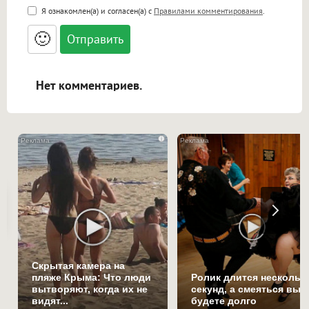
<b>, <strong>, <u>, <i>, <em>, <s>, <big>,
Я ознакомлен(а) и согласен(а) с
Правилами комментирования
.
<small>, <sup>, <sub>, <pre>, <ul>, <ol>, <li>,
<blockquote>, <code> экранирует HTML,
🙂
адреса URL автоматически становятся
ссылками, и [img]адрес[/img] будет
открываться в новой вкладке.
Нет комментариев.
i
Скрытая камера на
пляже Крыма: Что люди
Ролик длится нескольк
вытворяют, когда их не
секунд, а смеяться вы
видят...
будете долго