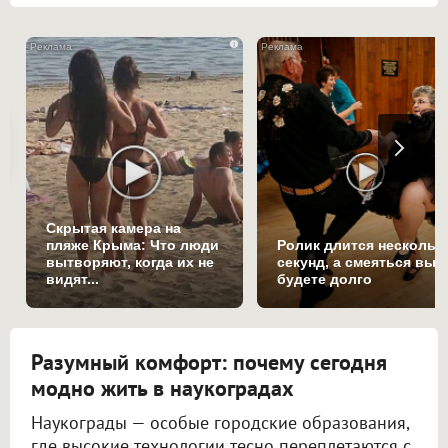
i
Скрытая камера на
пляже Крыма: Что люди
Ролик длится нескольк
вытворяют, когда их не
секунд, а смеяться вы
видят...
будете долго
Разумный комфорт: почему сегодня
модно жить в наукоградах
Наукограды — особые городские образования,
где высокие технологии тесно переплетаются с