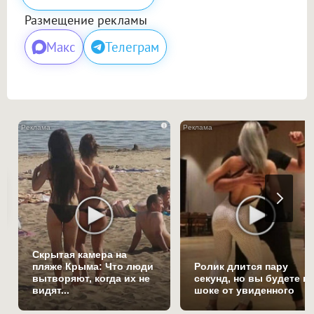
Размещение рекламы
Макс
Телеграм
i
Скрытая камера на
пляже Крыма: Что люди
Ролик длится пару
вытворяют, когда их не
секунд, но вы будете в
видят...
шоке от увиденного