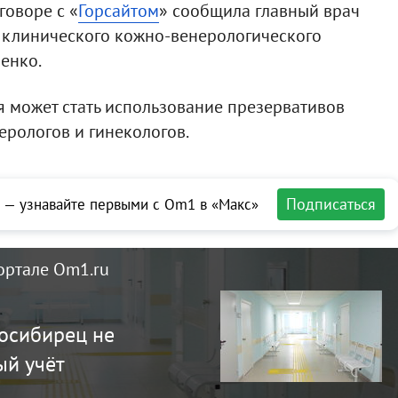
говоре с «
Горсайтом
» сообщила главный врач
 клинического кожно-венерологического
енко.
 может стать использование презервативов
ерологов и гинекологов.
Подписаться
 — узнавайте первыми с Om1 в «Макс»
ортале Om1.ru
осибирец не
ый учёт