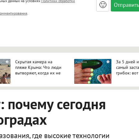
льных данных на условиях
Политики обработки
🙂
, <big>, <small>, <sup>, <sub>, <pre>, <ul>, <ol>, <li>,
омментирования
.
ет HTML, адреса URL автоматически становятся ссылками, и
ться в новой вкладке.
Скрытая камера на
За 5 дней 
i
i
пляже Крыма: Что люди
самый заст
вытворяют, когда их не
грибок: вот
видят...
 почему сегодня
оградах
зования, где высокие технологии