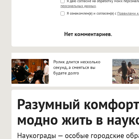
Поддержка HTML
Я даю согласие на обработку моих персона
персональных данных
.
<b>, <strong>, <u>, <i>, <em>, <s>
Я ознакомлен(а) и согласен(а) с
Правилами к
<blockquote>, <code> экраниру
[img]адрес[/img] будет открыва
Нет комментариев.
Ролик длится несколько
i
секунд, а смеяться вы
будете долго
Разумный комфорт:
модно жить в наук
Наукограды — особые городские обра