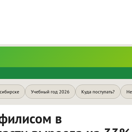
и
осибирске
Учебный год 2026
Куда поступать?
Не
ифилисом в