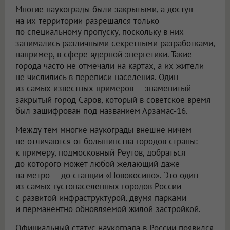
Многие наукограды были закрытыми, а доступ
на их территории разрешался только
по специальному пропуску, поскольку в них
занимались различными секретными разработками,
например, в сфере ядерной энергетики. Такие
города часто не отмечали на картах, а их жители
не числились в переписи населения. Один
из самых известных примеров — знаменитый
закрытый город Саров, который в советское время
был зашифрован под названием Арзамас-16.
Между тем многие наукограды внешне ничем
не отличаются от большинства городов страны:
к примеру, подмосковный Реутов, добраться
до которого может любой желающий даже
на метро — до станции «Новокосино». Это один
из самых густонаселенных городов России
с развитой инфраструктурой, двумя парками
и перманентно обновляемой жилой застройкой.
Официальный статус наукограда в России появился