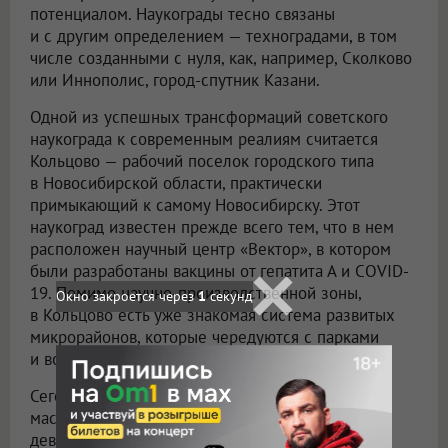
потенциалом. Наукограды тесно связаны
и с другим определением — техноградами, в том
числе созданными с нуля, как, например, Сколково
или Иннополис, город-спутник Казани.
Одной из успешных трансформаций советского
наукограда к современным реалиям считается
Кольцово — рабочий поселок городского типа
в Новосибирской области, практически
примыкающий к самому Новосибирску. Этот
наукоград известен прежде всего тем, что в нем
расположен научный центр «Вектор», в котором
были разработаны вакцины от гепатита А и COVID-
19. Помимо научно-производственной зоны,
в Кольцово есть уже знакомая система развитых
микрорайонов, которые чередуются с парками
и водоемами.
Сегодня в этом наукограде реализуется
масштабный проект одного из крупнейших
девелоперов России — Группы «Эталон». Жилой