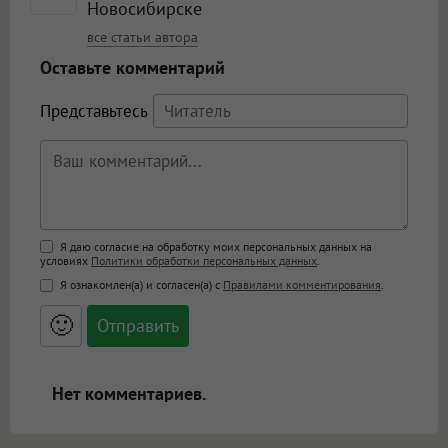
Новосибирске
все статьи автора
Оставьте комментарий
Представьтесь
Поддержка HTML
Я даю согласие на обработку моих персональных данных на
условиях
Политики обработки персональных данных
.
<b>, <strong>, <u>, <i>, <em>, <s>, <big>,
Я ознакомлен(а) и согласен(а) с
Правилами комментирования
.
<small>, <sup>, <sub>, <pre>, <ul>, <ol>, <li>,
<blockquote>, <code> экранирует HTML,
🙂
адреса URL автоматически становятся
ссылками, и [img]адрес[/img] будет
открываться в новой вкладке.
Нет комментариев.