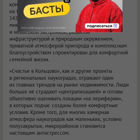
комплекс «Счастье в Кольцово» рассчитан почти
на три тысячи квартир площадью порядка
142 тысяч квадратных метров. Полноформатный
микрорайон с привлекательной архитектурой
и невысокой застройкой, развитой
инфраструктурой и природным окружением,
приватной атмосферой пригорода и комплексным
благоустройством спроектирован для комфортной
семейной жизни.
«Счастье в Кольцово», как и другие проекты
в региональных наукоградах, отражают один
из главных трендов на рынке недвижимости. Люди
больше не страдают «централизацией» и готовы
объективно оценивать локации «на периферии»,
в которых подчас созданы более комфортные
условия. Кроме того, для многих камерная
атмосфера наукоградов как маленьких, условно
полузакрытых, микрорайонов становится
настоящим антистрессом.