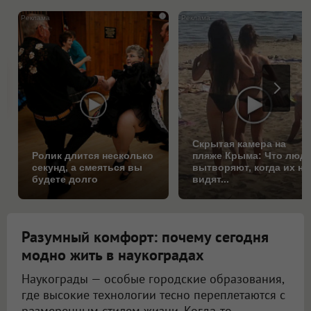
i
Скрытая камера на
Ролик длится несколько
пляже Крыма: Что люд
секунд, а смеяться вы
вытворяют, когда их не
будете долго
видят...
Разумный комфорт: почему сегодня
модно жить в наукоградах
Наукограды — особые городские образования,
где высокие технологии тесно переплетаются с
размеренным стилем жизни. Когда-то