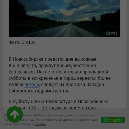
Фото: Om1.ru
В Новосибирске предстоящие выходные,
8 и 9 августа, пройдут преимущественно
без осадков. После относительно прохладной
субботы в воскресенье в город вернётся более
тёплая
погода
, следует из прогноза Западно-
Сибирского гидрометцентра.
В субботу ночью температура в Новосибирске
составит +15…+17 градусов, днём воздух
прогреется до +22…+24. Осадков не ожидается.
Даю своё согласие на обработку персональных данных в соответствии с
Согласен
Северо-западный ветер будет дуть со скоростью
ФЗ от 27.07.2006 г. №152-ФЗ «О персональных данных» на условиях и для
целей, определённых в
Политике.
4–9 метров в секунду.