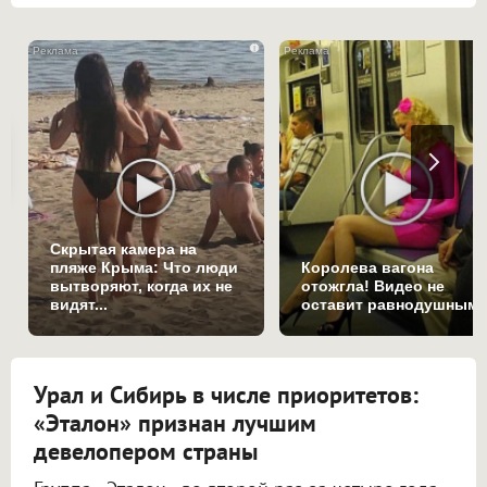
i
Скрытая камера на
пляже Крыма: Что люди
Королева вагона
вытворяют, когда их не
отожгла! Видео не
видят...
оставит равнодушным
Урал и Сибирь в числе приоритетов:
«Эталон» признан лучшим
девелопером страны