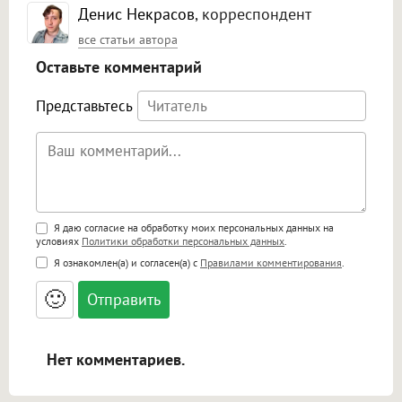
Денис Некрасов
, корреспондент
все статьи автора
Оставьте комментарий
Представьтесь
Поддержка HTML
Я даю согласие на обработку моих персональных данных на
условиях
Политики обработки персональных данных
.
<b>, <strong>, <u>, <i>, <em>, <s>, <big>,
Я ознакомлен(а) и согласен(а) с
Правилами комментирования
.
<small>, <sup>, <sub>, <pre>, <ul>, <ol>, <li>,
<blockquote>, <code> экранирует HTML,
🙂
адреса URL автоматически становятся
ссылками, и [img]адрес[/img] будет
открываться в новой вкладке.
Нет комментариев.