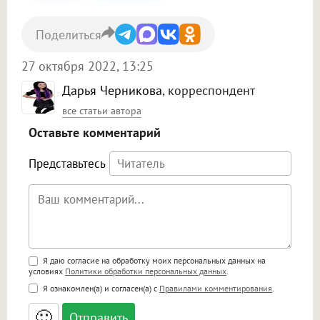
Поделиться
27 октября 2022, 13:25
Дарья Черникова
, корреспондент
все статьи автора
Оставьте комментарий
Представьтесь
Поддержка HTML
Я даю согласие на обработку моих персональных данных на
условиях
Политики обработки персональных данных
.
<b>, <strong>, <u>, <i>, <em>, <s>, <big>,
Я ознакомлен(а) и согласен(а) с
Правилами комментирования
.
<small>, <sup>, <sub>, <pre>, <ul>, <ol>, <li>,
<blockquote>, <code> экранирует HTML,
🙂