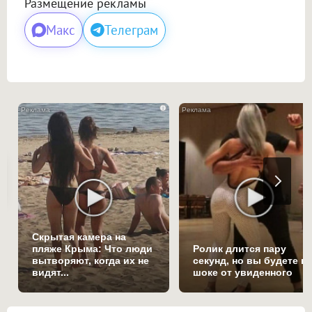
Размещение рекламы
Макс
Телеграм
i
Скрытая камера на
пляже Крыма: Что люди
Ролик длится пару
вытворяют, когда их не
секунд, но вы будете в
видят...
шоке от увиденного