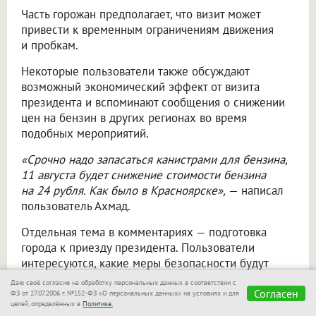
Часть горожан предполагает, что визит может
привести к временным ограничениям движения
и пробкам.
Некоторые пользователи также обсуждают
возможный экономический эффект от визита
президента и вспоминают сообщения о снижении
цен на бензин в других регионах во время
подобных мероприятий.
«Срочно надо запасаться канистрами для бензина,
11 августа будет снижение стоимости бензина
на 24 рубля. Как было в Красноярске»,
— написал
пользователь Ахмад.
Отдельная тема в комментариях — подготовка
города к приезду президента. Пользователи
интересуются, какие меры безопасности будут
приняты и как визит повлияет на привычный ритм
Даю своё согласие на обработку персональных данных в соответствии с
Согласен
жизни Новосибирска.
ФЗ от 27.07.2006 г. №152-ФЗ «О персональных данных» на условиях и для
целей, определённых в
Политике.