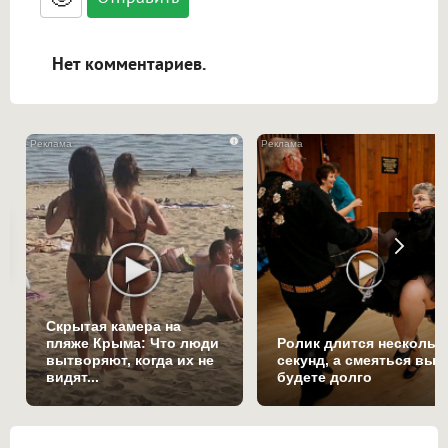
адреса URL автоматически становятся
ссылками, и [img]адрес[/img] будет
открываться в новой вкладке.
Нет комментариев.
i
Скрытая камера на
пляже Крыма: Что люди
Ролик длится нескольк
вытворяют, когда их не
секунд, а смеяться вы
видят...
будете долго