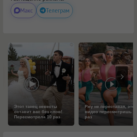
Макс
Телеграм
i
Этот танец невесты
Ржу не переставая, это
оставит вас без слов!
видео пересмотришь н
Пересмотрела 10 раз
раз