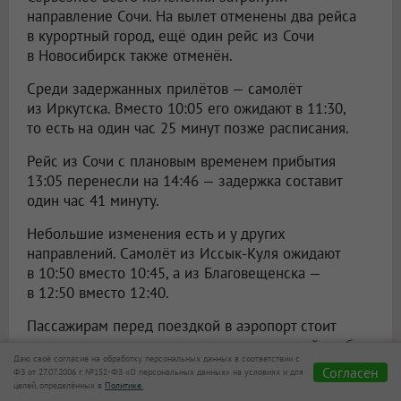
направление Сочи. На вылет отменены два рейса
в курортный город, ещё один рейс из Сочи
в Новосибирск также отменён.
Среди задержанных прилётов — самолёт
из Иркутска. Вместо 10:05 его ожидают в 11:30,
то есть на один час 25 минут позже расписания.
Рейс из Сочи с плановым временем прибытия
13:05 перенесли на 14:46 — задержка составит
один час 41 минуту.
Небольшие изменения есть и у других
направлений. Самолёт из Иссык-Куля ожидают
в 10:50 вместо 10:45, а из Благовещенска —
в 12:50 вместо 12:40.
Пассажирам перед поездкой в аэропорт стоит
проверить актуальное расписание на онлайн-табло
Даю своё согласие на обработку персональных данных в соответствии с
аэропорта Толмачёво.
Согласен
ФЗ от 27.07.2006 г. №152-ФЗ «О персональных данных» на условиях и для
целей, определённых в
Политике.