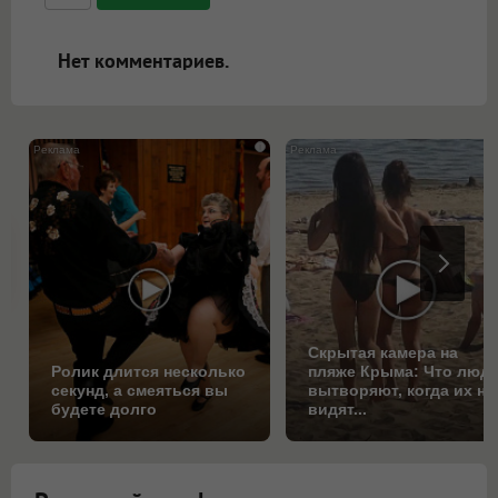
ссылками, и [img]адрес[/img] будет
открываться в новой вкладке.
Нет комментариев.
i
Скрытая камера на
Ролик длится несколько
пляже Крыма: Что люд
секунд, а смеяться вы
вытворяют, когда их не
будете долго
видят...