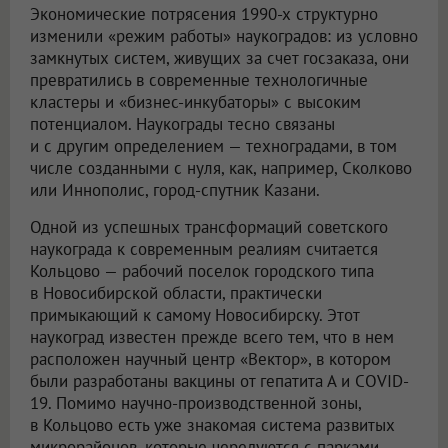
Экономические потрясения 1990-х структурно
изменили «режим работы» наукоградов: из условно
замкнутых систем, живущих за счет госзаказа, они
превратились в современные технологичные
кластеры и «бизнес-инкубаторы» с высоким
потенциалом. Наукограды тесно связаны
и с другим определением — техноградами, в том
числе созданными с нуля, как, например, Сколково
или Иннополис, город-спутник Казани.
Одной из успешных трансформаций советского
наукограда к современным реалиям считается
Кольцово — рабочий поселок городского типа
в Новосибирской области, практически
примыкающий к самому Новосибирску. Этот
наукоград известен прежде всего тем, что в нем
расположен научный центр «Вектор», в котором
были разработаны вакцины от гепатита А и COVID-
19. Помимо научно-производственной зоны,
в Кольцово есть уже знакомая система развитых
микрорайонов, которые чередуются с парками