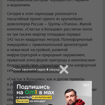
и водоемами.
Сегодня в этом наукограде реализуется
масштабный проект одного из крупнейших
девелоперов России — Группы «Эталон». Жилой
комплекс «Счастье в Кольцово» рассчитан почти
на три тысячи квартир площадью порядка
142 тысяч квадратных метров. Полноформатный
микрорайон с привлекательной архитектурой
и невысокой застройкой, развитой
инфраструктурой и природным окружением,
приватной атмосферой пригорода и комплексным
благоустройством спроектирован для комфортной
Окно закроется через
2
секунд
семейной жизни.
«Счастье в Кольцово», как и другие проекты
в региональных наукоградах, отражают один
из главных трендов на рынке недвижимости. Люди
больше не страдают «централизацией» и готовы
объективно оценивать локации «на периферии»,
в которых подчас созданы более комфортные