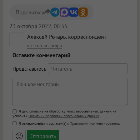
Поделиться
23 октября 2022, 08:55
Алексей Ротарь
, корреспондент
все статьи автора
Оставьте комментарий
Представьтесь
Поддержка HTML
Я даю согласие на обработку моих персональных данных на
условиях
Политики обработки персональных данных
.
<b>, <strong>, <u>, <i>, <em>, <s>, <big>,
Я ознакомлен(а) и согласен(а) с
Правилами комментирования
.
<small>, <sup>, <sub>, <pre>, <ul>, <ol>, <li>,
<blockquote>, <code> экранирует HTML,
🙂
адреса URL автоматически становятся