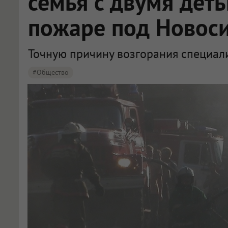
семья с двумя дет
пожаре под Новос
Точную причину возгорания специали
#Общество