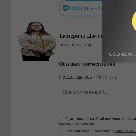
Сообщить новость
Екатерина Шамина
, корреспон
все статьи автора
Оставьте комментарий
Представьтесь
Поддержка HTML
Я даю согласие на обработку моих персона
персональных данных
.
<b>, <strong>, <u>, <i>, <em>, <s>
Я ознакомлен(а) и согласен(а) с
Правилами к
<blockquote>, <code> экраниру