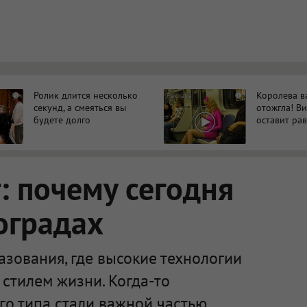
ться в новой вкладке.
Ролик длится несколько
Королева в
i
i
секунд, а смеяться вы
отожгла! В
будете долго
оставит р
 почему сегодня
оградах
зования, где высокие технологии
стилем жизни. Когда-то
го типа стали важной частью