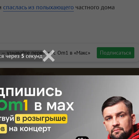
ми
спаслась из полыхающего
частного дома
Подписаться
 — узнавайте первыми с Om1 в «Макс»
ся через
3
секунд
ы: две
в пожаре в