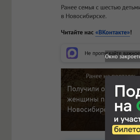
Ранее семья с шестью деть
в Новосибирске.
Читайте нас
«ВКонтакте»
!
Не пропускайте важное
Окно закроет
Ранее на портале:
Получили ожоги и ран
женщины пострадали 
Новосибирске. ФОТО