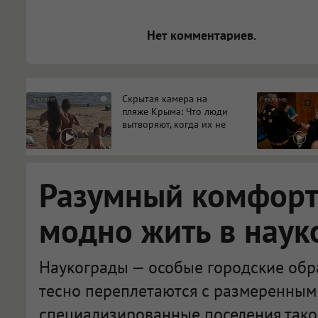
[img]адрес[/img] будет открыва
Нет комментариев.
Скрытая камера на
i
пляже Крыма: Что люди
вытворяют, когда их не
видят...
Разумный комфорт:
модно жить в наук
Наукограды — особые городские обра
тесно переплетаются с размеренным 
специализированные поселения тако