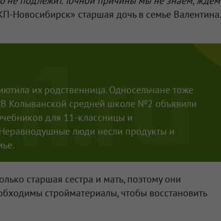
ю не подлежит. Точной причины мы не знаем, ждём
КП-Новосибирск» старшая дочь в семье Валентина
иютила их родственница. Односельчане тоже
 В Колыванской средней школе №2 объявили
учебников для 11-классницы и
 Неравнодушные люди несли продукты и
ье.
только старшая сестра и мать, поэтому они
обходимы стройматериалы, чтобы восстановить