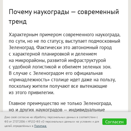
Почему наукограды — современный
тренд
Характерным примером современного наукограда,
по сути, но не по статусу, выступает подмосковный
Зеленоград. Фактически это автономный город
с характерной планировкой и делением
на микрорайоны, развитой инфраструктурой
с удобной логистикой и обилием зеленых зон.
В случае с Зеленоградом его официальная
«принадлежность» столице идет даже на пользу,
поскольку жители получают все вытекающие
из этого привилегии.
Главное преимущество не только Зеленограда,
но и других наукоградов — индивидуальные
градостроительные планы. Учитывая
Даю своё согласие на обработку персональных данных в соответствии с
Согласен
стратегическую значимость «оригинальных»
ФЗ от 27.07.2006 г. №152-ФЗ «О персональных данных» на условиях и для
целей, определённых в
Политике.
наукоградов, к их проектированию привлекали