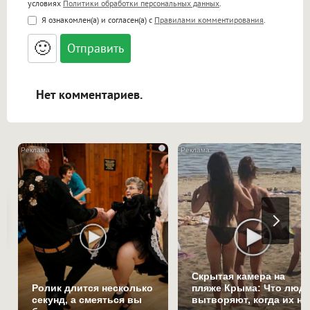
условиях
Политики обработки персональных данных
.
<b>, <strong>, <u>, <i>, <em>, <s>, <big>,
Я ознакомлен(а) и согласен(а) с
Правилами комментирования
.
<small>, <sup>, <sub>, <pre>, <ul>, <ol>, <li>,
<blockquote>, <code> экранирует HTML,
🙂
адреса URL автоматически становятся
ссылками, и [img]адрес[/img] будет
открываться в новой вкладке.
Нет комментариев.
i
Скрытая камера на
Ролик длится несколько
пляже Крыма: Что люд
секунд, а смеяться вы
вытворяют, когда их не