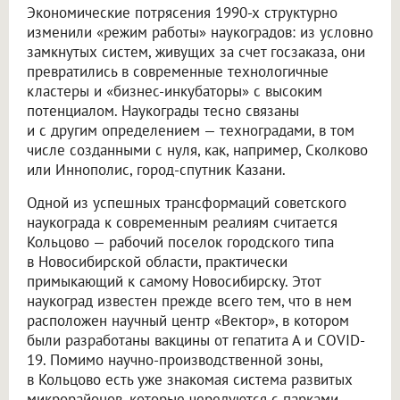
Экономические потрясения 1990-х структурно
изменили «режим работы» наукоградов: из условно
замкнутых систем, живущих за счет госзаказа, они
превратились в современные технологичные
кластеры и «бизнес-инкубаторы» с высоким
потенциалом. Наукограды тесно связаны
и с другим определением — техноградами, в том
числе созданными с нуля, как, например, Сколково
или Иннополис, город-спутник Казани.
Одной из успешных трансформаций советского
наукограда к современным реалиям считается
Кольцово — рабочий поселок городского типа
в Новосибирской области, практически
примыкающий к самому Новосибирску. Этот
наукоград известен прежде всего тем, что в нем
расположен научный центр «Вектор», в котором
были разработаны вакцины от гепатита А и COVID-
19. Помимо научно-производственной зоны,
в Кольцово есть уже знакомая система развитых
микрорайонов, которые чередуются с парками