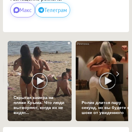
Макс
Телеграм
i
Скрытая камера на
пляже Крыма: Что люди
Ролик длится пару
вытворяют, когда их не
секунд, но вы будете в
видят...
шоке от увиденного