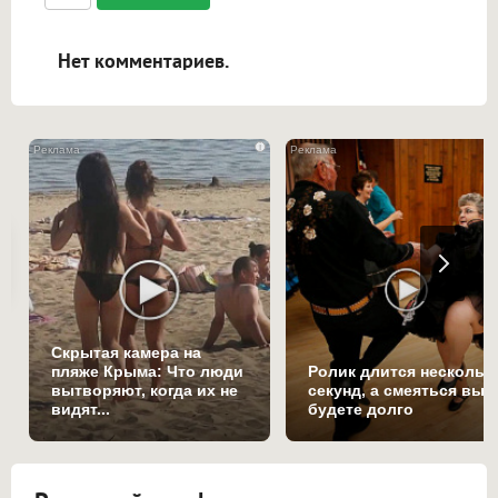
ссылками, и [img]адрес[/img] будет
открываться в новой вкладке.
Нет комментариев.
i
Скрытая камера на
пляже Крыма: Что люди
Ролик длится нескольк
вытворяют, когда их не
секунд, а смеяться вы
видят...
будете долго