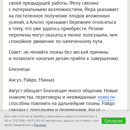
своей предыдущей работы. Феху связана
с материальными возможностями, Йера указывает
на постепенное получение плодов вложенных
усилий, а Альгиз призывает бережнее относиться
к тому, что уже удалось приобрести. Резкие
перемены могут оказаться менее полезными, чем
спокойное движение по намеченному пути.
Совет: не меняйте планы без веской причины
и позвольте начатым делам прийти к завершению.
Близнецы
Ансуз, Райдо, Манназ
Август обещает Близнецам много общения. Новые
знакомства, переговоры и неожиданные
новости
способны повлиять на дальнейшие планы. Райдо
связана с поездками и переменами, Ансуз —
с информацией и разговорами, а Манназ
Даю своё согласие на обработку персональных данных в соответствии с
Согласен
ФЗ от 27.07.2006 г. №152-ФЗ «О персональных данных» на условиях и для
предлагает внимательнее разобраться
целей, определённых в
Политике.
в собственных целях. При этом избыток