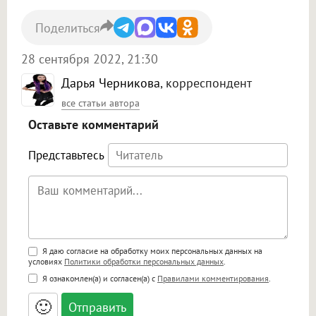
Поделиться
28 сентября 2022, 21:30
Дарья Черникова
, корреспондент
все статьи автора
Оставьте комментарий
Представьтесь
Поддержка HTML
Я даю согласие на обработку моих персональных данных на
условиях
Политики обработки персональных данных
.
<b>, <strong>, <u>, <i>, <em>, <s>, <big>,
Я ознакомлен(а) и согласен(а) с
Правилами комментирования
.
<small>, <sup>, <sub>, <pre>, <ul>, <ol>, <li>,
<blockquote>, <code> экранирует HTML,
🙂
адреса URL автоматически становятся