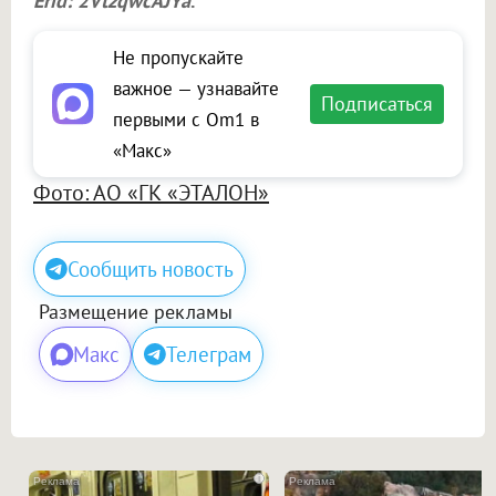
Erid: 2VtzqwcAJYa
.
Не пропускайте
важное — узнавайте
Подписаться
первыми с Om1 в
«Макс»
Фото: АО «ГК «ЭТАЛОН»
Сообщить новость
Размещение рекламы
Макс
Телеграм
i