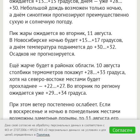
ожидается +13…+15 градусов, днём — уже +28…
+30. Небольшой дождь возможен только ночью,
а днём синоптики прогнозируют преимущественно
сухую и солнечную погоду.
Пик жары ожидается во вторник, 11 августа.
В Новосибирске ночью будет +15…+17 градусов,
а днём температура поднимется до +30…+32.
Осадков не прогнозируется.
Ещё жарче будет в районах области. 10 августа
столбики термометров покажут +28…+33 градуса,
хотя на северо-востоке местами будет
прохладнее — +22…+27. Во вторник по региону
ожидается уже +29…+34 градуса.
При этом ветер постепенно ослабеет. Если
в воскресенье и ночью в понедельник местами
возможны заметные порывы, то 11 августа его
скорость в основном составит 2–7 метров
Даю своё согласие на обработку персональных данных в соответствии с
Согласен
ФЗ от 27.07.2006 г. №152-ФЗ «О персональных данных» на условиях и для
в секунду.
целей, определённых в
Политике.