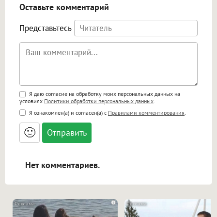
Оставьте комментарий
Представьтесь
Поддержка HTML
Я даю согласие на обработку моих персональных данных на
условиях
Политики обработки персональных данных
.
<b>, <strong>, <u>, <i>, <em>, <s>, <big>,
Я ознакомлен(а) и согласен(а) с
Правилами комментирования
.
<small>, <sup>, <sub>, <pre>, <ul>, <ol>, <li>,
<blockquote>, <code> экранирует HTML,
🙂
адреса URL автоматически становятся
ссылками, и [img]адрес[/img] будет
открываться в новой вкладке.
Нет комментариев.
i