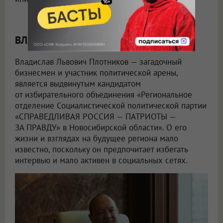
ВЛАДИСЛАВ ПЛОТНИКОВ
Владислав Львович Плотников — загадочный
бизнесмен и участник политической арены,
является выдвинутым кандидатом
от избирательного объединения «Региональное
отделение Социалистической политической партии
«СПРАВЕДЛИВАЯ РОССИЯ — ПАТРИОТЫ —
ЗА ПРАВДУ» в Новосибирской области». О его
жизни и взглядах на будущее региона мало
известно, поскольку он предпочитает избегать
интервью и мало активен в социальных сетях.