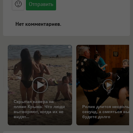
<blockquote>, <code> экранирует HTML,
🙂
адреса URL автоматически становятся
ссылками, и [img]адрес[/img] будет
открываться в новой вкладке.
Нет комментариев.
i
Скрытая камера на
пляже Крыма: Что люди
Ролик длится нескольк
вытворяют, когда их не
секунд, а смеяться вы
видят...
будете долго