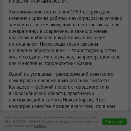
и новыми «точками роста».
Экономические потрясения 1990-х структурно
изменили «режим работы» наукоградов: из условно
замкнутых систем, живущих за счет госзаказа, они
превратились в современные технологичные
кластеры и «бизнес-инкубаторы» с высоким
потенциалом. Наукограды тесно связаны
и с другим определением — техноградами, в том
числе созданными с нуля, как, например, Сколково
или Иннополис, город-спутник Казани.
Одной из успешных трансформаций советского
наукограда к современным реалиям считается
Кольцово — рабочий поселок городского типа
в Новосибирской области, практически
примыкающий к самому Новосибирску. Этот
наукоград известен прежде всего тем, что в нем
расположен научный центр «Вектор», в котором
Даю своё согласие на обработку персональных данных в соответствии с
были разработаны вакцины от гепатита А и COVID-
Согласен
ФЗ от 27.07.2006 г. №152-ФЗ «О персональных данных» на условиях и для
19. Помимо научно-производственной зоны,
целей, определённых в
Политике.