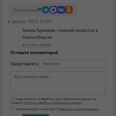
Поделиться
6 августа 2023, 07:45
Алина Гурицкая
, главный редактор в
Новосибирске
все статьи автора
Оставьте комментарий
Представьтесь
Поддержка HTML
Я даю согласие на обработку моих персональных данных на
условиях
Политики обработки персональных данных
.
<b>, <strong>, <u>, <i>, <em>, <s>, <big>,
Я ознакомлен(а) и согласен(а) с
Правилами комментирования
.
<small>, <sup>, <sub>, <pre>, <ul>, <ol>, <li>,