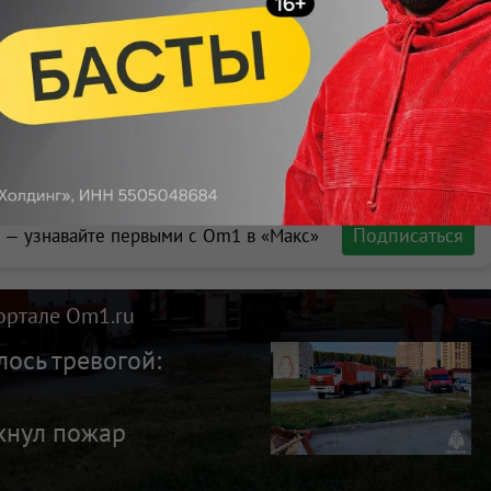
икроавтобуса не пострадал. На место оперативно
ли возгорание.
Подписаться
 — узнавайте первыми с Om1 в «Макс»
ортале Om1.ru
ось тревогой:
хнул пожар