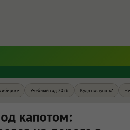
и
осибирске
Учебный год 2026
Куда поступать?
Не
од капотом: