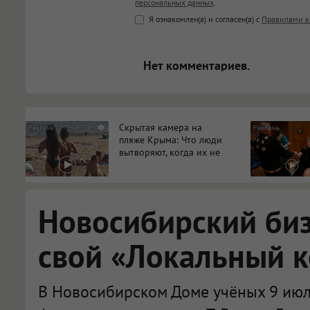
персональных данных
.
<b>, <strong>, <u>, <i>, <em>, <s>
Я ознакомлен(а) и согласен(а) с
Правилами к
<blockquote>, <code> экраниру
[img]адрес[/img] будет открыва
Нет комментариев.
Скрытая камера на
i
пляже Крыма: Что люди
вытворяют, когда их не
видят...
Новосибирский би
свой «Локальный 
В Новосибирском Доме учёных 9 июл