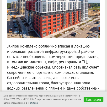
Жилой комплекс органично вписан в локацию
и обладает развитой инфраструктурой. В районе
есть все необходимые коммерческие предприятия,
в том числе магазины, кафе, рестораны и ТЦ,
и медицинские объекты. Спортивная сеть включает
современные спортивные комплексы, стадионы,
бассейны и фитнес-залы, а в парке есть
оздоровительная тропа, благоустроенная зона
водных развлечений с пляжем и даже собственный
конный клуб. Детский образовательный комплекс
Даю своё согласие на обработку персональных данных в соответствии с
сформирован из новых школ и детских садов.
Согласен
ФЗ от 27.07.2006 г. №152-ФЗ «О персональных данных» на условиях и для
целей, определённых в
Политике.