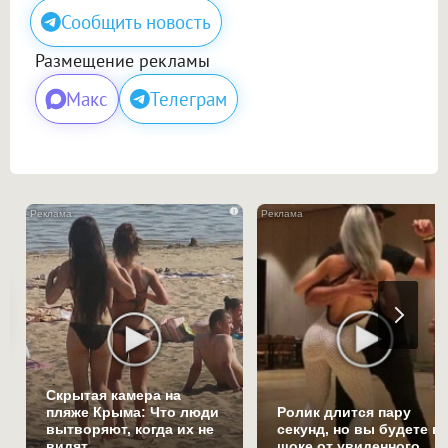
Сообщить новость
Размещение рекламы
Макс
Телеграм
i
Скрытая камера на
пляже Крыма: Что люди
Ролик длится пару
вытворяют, когда их не
секунд, но вы будете в
видят...
шоке от увиденного