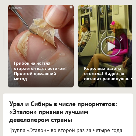
i
Грибок на ногтях
стирается как ластиком!
Королева вагона
Простой домашний
отожгла! Видео не
метод
оставит равнодушным
Урал и Сибирь в числе приоритетов:
«Эталон» признан лучшим
девелопером страны
Группа «Эталон» во второй раз за четыре года