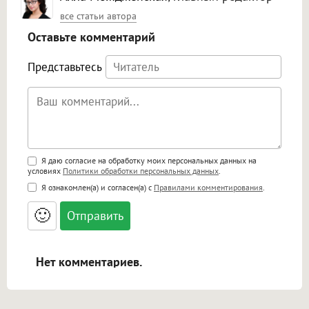
все статьи автора
Оставьте комментарий
Представьтесь
Поддержка HTML
Я даю согласие на обработку моих персональных данных на
условиях
Политики обработки персональных данных
.
<b>, <strong>, <u>, <i>, <em>, <s>, <big>,
Я ознакомлен(а) и согласен(а) с
Правилами комментирования
.
<small>, <sup>, <sub>, <pre>, <ul>, <ol>, <li>,
<blockquote>, <code> экранирует HTML,
🙂
адреса URL автоматически становятся
ссылками, и [img]адрес[/img] будет
открываться в новой вкладке.
Нет комментариев.