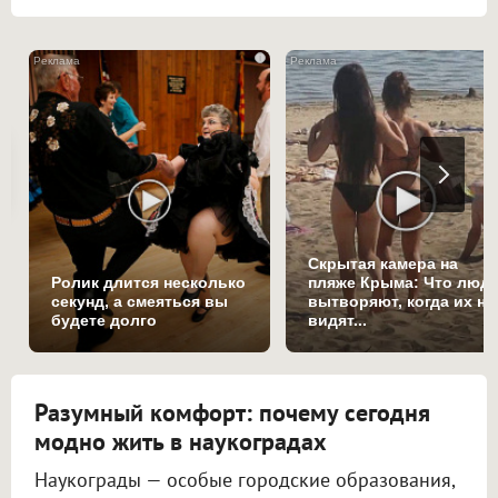
i
Скрытая камера на
Ролик длится несколько
пляже Крыма: Что люд
секунд, а смеяться вы
вытворяют, когда их не
будете долго
видят...
Разумный комфорт: почему сегодня
модно жить в наукоградах
Наукограды — особые городские образования,