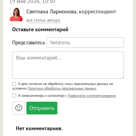
19 мая 2026, 10:30
Светлана Ларионова
, корреспондент
все статьи автора
Оставьте комментарий
Представьтесь
Поддержка HTML
Я даю согласие на обработку моих персональных данных на
условиях
Политики обработки персональных данных
.
<b>, <strong>, <u>, <i>, <em>, <s>, <big>,
Я ознакомлен(а) и согласен(а) с
Правилами комментирования
.
<small>, <sup>, <sub>, <pre>, <ul>, <ol>, <li>,
<blockquote>, <code> экранирует HTML,
🙂
адреса URL автоматически становятся
ссылками, и [img]адрес[/img] будет
открываться в новой вкладке.
Нет комментариев.