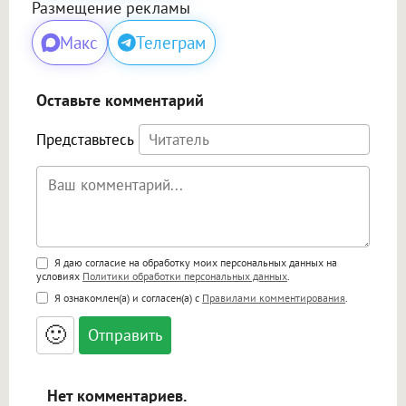
Размещение рекламы
Макс
Телеграм
Оставьте комментарий
Представьтесь
Поддержка HTML
Я даю согласие на обработку моих персональных данных на
условиях
Политики обработки персональных данных
.
<b>, <strong>, <u>, <i>, <em>, <s>, <big>,
Я ознакомлен(а) и согласен(а) с
Правилами комментирования
.
<small>, <sup>, <sub>, <pre>, <ul>, <ol>, <li>,
<blockquote>, <code> экранирует HTML,
🙂
адреса URL автоматически становятся
ссылками, и [img]адрес[/img] будет
открываться в новой вкладке.
Нет комментариев.