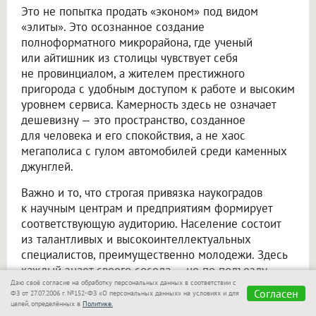
Это не попытка продать «эконом» под видом
«элиты». Это осознанное создание
полноформатного микрорайона, где ученый
или айтишник из столицы чувствует себя
не провинциалом, а жителем престижного
пригорода с удобным доступом к работе и высоким
уровнем сервиса. Камерность здесь не означает
дешевизну — это пространство, созданное
для человека и его спокойствия, а не хаос
мегаполиса с гулом автомобилей среди каменных
джунглей.
Важно и то, что строгая привязка наукоградов
к научным центрам и предприятиям формирует
соответствующую аудиторию. Население состоит
из талантливых и высокоинтеллектуальных
специалистов, преимущественно молодежи. Здесь
каждый знает своего соседа — не по подъезду,
Даю своё согласие на обработку персональных данных в соответствии с
а по всему кварталу, району, городу. Многие
Согласен
ФЗ от 27.07.2006 г. №152-ФЗ «О персональных данных» на условиях и для
встречают в таких условиях не только
целей, определённых в
Политике.