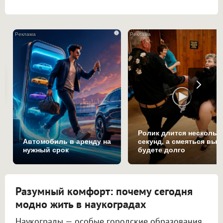
i
Ролик длится нескольк
Автомобиль в аренду на
секунд, а смеяться вы
нужный срок
будете долго
Разумный комфорт: почему сегодня
модно жить в наукоградах
Наукограды — особые городские образования,