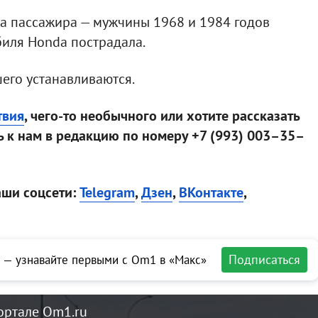
ва пассажира — мужчины 1968 и 1984 годов
биля Honda пострадала.
его устанавливаются.
твия
, чего-то необычного или хотите рассказать
 к нам в редакцию по номеру +7 (993) 003–35–
аши соцсети:
Telegram
,
Дзен
,
ВКонтакте
,
Подписаться
 — узнавайте первыми с Om1 в «Макс»
ортале Om1.ru