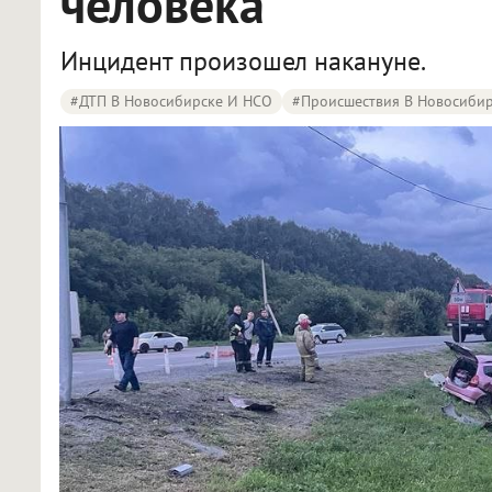
человека
Инцидент произошел накануне.
#ДТП В Новосибирске И НСО
#Происшествия В Новосиби