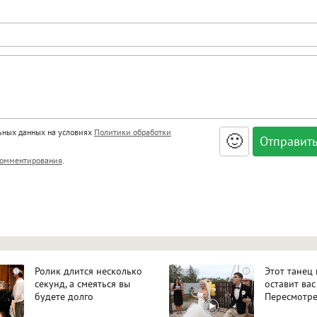
льных данных на условиях
Политики обработки
🙂
, <big>, <small>, <sup>, <sub>, <pre>, <ul>, <ol>, <li>,
омментирования
.
ет HTML, адреса URL автоматически становятся ссылками, и
ться в новой вкладке.
Ролик длится несколько
Этот танец
i
i
секунд, а смеяться вы
оставит вас
будете долго
Пересмотре