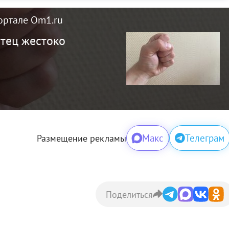
ортале Om1.ru
тец жестоко
Макс
Телеграм
Размещение рекламы
Поделиться