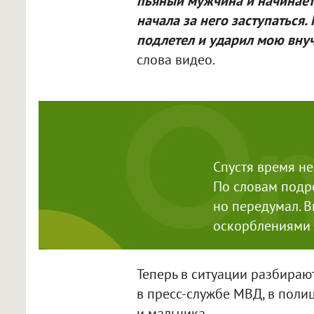
пьяный мужчина и начинает 
начала за него заступаться.
подлетел и ударил мою внуч
слова видео.
Спустя время не
По словам подро
но передумал. 
оскорблениями 
Теперь в ситуации разбираю
в пресс-службе МВД, в поли
и мальчика.