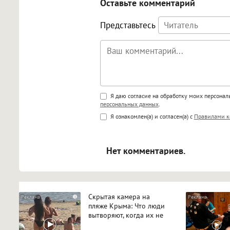
Оставьте комментарий
Представьтесь
Поддержка HTML
Я даю согласие на обработку моих персона
персональных данных
.
<b>, <strong>, <u>, <i>, <em>, <s>
Я ознакомлен(а) и согласен(а) с
Правилами к
<blockquote>, <code> экраниру
[img]адрес[/img] будет открыва
Нет комментариев.
Скрытая камера на
i
пляже Крыма: Что люди
вытворяют, когда их не
видят...