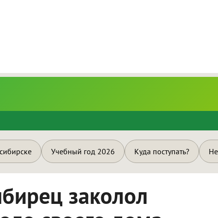
и
осибирске
Учебный год 2026
Куда поступать?
Не
ибирец заколол