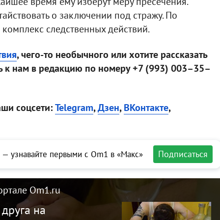
айшее время ему изберут меру пресечения.
тайствовать о заключении под стражу. По
 комплекс следственных действий.
твия
, чего-то необычного или хотите рассказать
 к нам в редакцию по номеру +7 (993) 003–35–
аши соцсети:
Telegram
,
Дзен
,
ВКонтакте
,
Подписаться
 — узнавайте первыми с Om1 в «Макс»
ортале Om1.ru
друга на