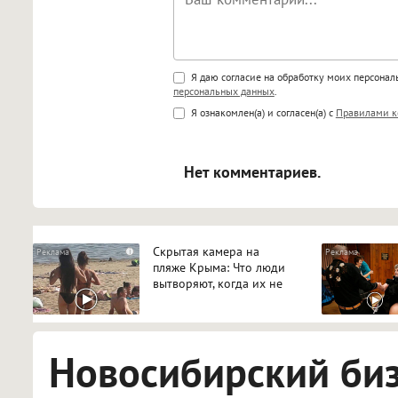
Поддержка HTML
Я даю согласие на обработку моих персона
персональных данных
.
<b>, <strong>, <u>, <i>, <em>, <s>
Я ознакомлен(а) и согласен(а) с
Правилами к
<blockquote>, <code> экраниру
[img]адрес[/img] будет открыва
Нет комментариев.
Скрытая камера на
i
пляже Крыма: Что люди
вытворяют, когда их не
видят...
Новосибирский би