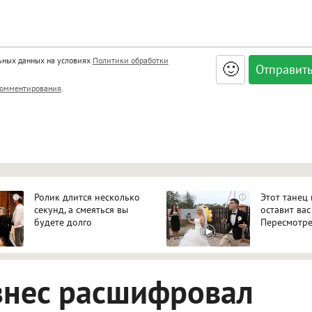
льных данных на условиях
Политики обработки
🙂
, <big>, <small>, <sup>, <sub>, <pre>, <ul>, <ol>, <li>,
омментирования
.
ет HTML, адреса URL автоматически становятся ссылками, и
ться в новой вкладке.
Ролик длится несколько
Этот танец
i
i
секунд, а смеяться вы
оставит вас
будете долго
Пересмотре
знес расшифровал