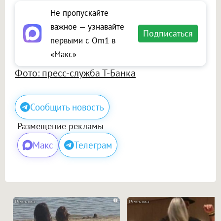
Не пропускайте
важное — узнавайте
Подписаться
первыми с Om1 в
«Макс»
Фото: пресс-служба Т-Банка
Сообщить новость
Размещение рекламы
Макс
Телеграм
i