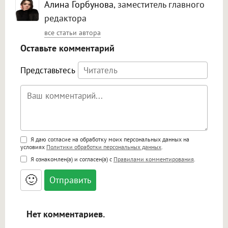
Алина Горбунова
, заместитель главного
редактора
все статьи автора
Оставьте комментарий
Представьтесь
Поддержка HTML
Я даю согласие на обработку моих персональных данных на
условиях
Политики обработки персональных данных
.
<b>, <strong>, <u>, <i>, <em>, <s>, <big>,
Я ознакомлен(а) и согласен(а) с
Правилами комментирования
.
<small>, <sup>, <sub>, <pre>, <ul>, <ol>, <li>,
<blockquote>, <code> экранирует HTML,
🙂
адреса URL автоматически становятся
ссылками, и [img]адрес[/img] будет
открываться в новой вкладке.
Нет комментариев.