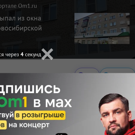
ортале Om1.ru
ыпал из окна
овосибирской
ся через
3
секунд
Макс
Телеграм
Размещение рекламы
Поделиться