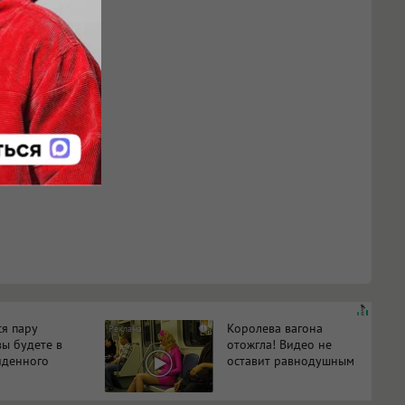
ся пару
Королева вагона
i
вы будете в
отожгла! Видео не
иденного
оставит равнодушным