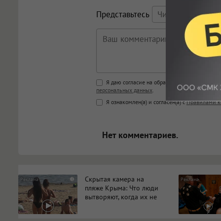
Представьтесь
Поддержка HTML
Я даю согласие на обработку моих персона
персональных данных
.
<b>, <strong>, <u>, <i>, <em>, <s>
Я ознакомлен(а) и согласен(а) с
Правилами к
<blockquote>, <code> экраниру
[img]адрес[/img] будет открыва
Нет комментариев.
Скрытая камера на
i
пляже Крыма: Что люди
вытворяют, когда их не
видят...