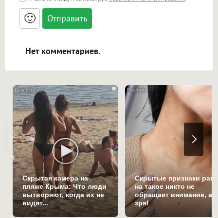
<small>, <sup>, <sub>, <pre>, <ul>, <ol>, <li>,
<blockquote>, <code> экранирует HTML,
🙂
адреса URL автоматически становятся
ссылками, и [img]адрес[/img] будет
открываться в новой вкладке.
Нет комментариев.
i
Скрытая камера на
Скрытые признаки рака
пляже Крыма: Что люди
на такое никто не
вытворяют, когда их не
обращает внимание, а
видят...
зря!