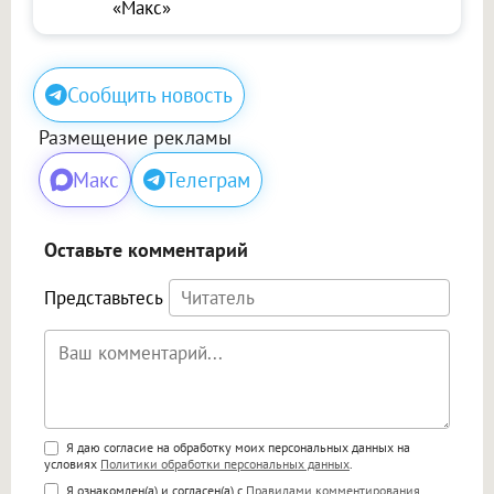
«Макс»
Сообщить новость
Размещение рекламы
Макс
Телеграм
Оставьте комментарий
Представьтесь
Поддержка HTML
Я даю согласие на обработку моих персональных данных на
условиях
Политики обработки персональных данных
.
<b>, <strong>, <u>, <i>, <em>, <s>, <big>,
Я ознакомлен(а) и согласен(а) с
Правилами комментирования
.