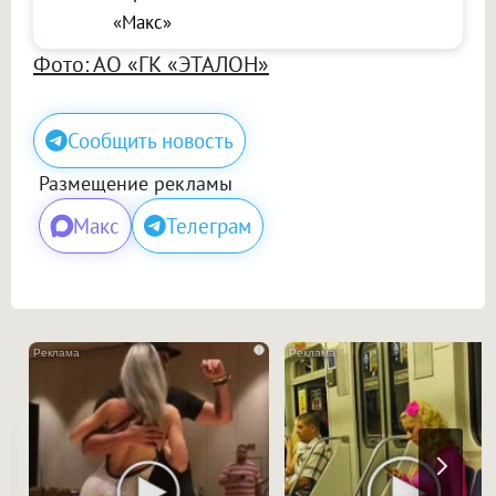
«Макс»
Фото: АО «ГК «ЭТАЛОН»
Сообщить новость
Размещение рекламы
Макс
Телеграм
i