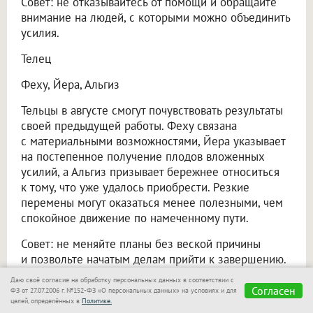
Совет: не отказывайтесь от помощи и обращайте
внимание на людей, с которыми можно объединить
усилия.
Телец
Феху, Йера, Альгиз
Тельцы в августе смогут почувствовать результаты
своей предыдущей работы. Феху связана
с материальными возможностями, Йера указывает
на постепенное получение плодов вложенных
усилий, а Альгиз призывает бережнее относиться
к тому, что уже удалось приобрести. Резкие
перемены могут оказаться менее полезными, чем
спокойное движение по намеченному пути.
Совет: не меняйте планы без веской причины
и позвольте начатым делам прийти к завершению.
Даю своё согласие на обработку персональных данных в соответствии с
Близнецы
Согласен
ФЗ от 27.07.2006 г. №152-ФЗ «О персональных данных» на условиях и для
целей, определённых в
Политике.
Ансуз, Райдо, Манназ