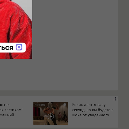
огтях
Ролик длится пару
i
ак ластиком!
секунд, но вы будете в
омашний
шоке от увиденного