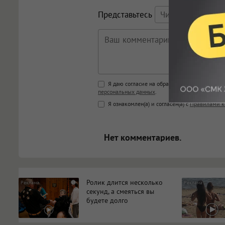
Представьтесь
Поддержка HTML
Я даю согласие на обработку моих персона
персональных данных
.
<b>, <strong>, <u>, <i>, <em>, <s>
Я ознакомлен(а) и согласен(а) с
Правилами к
<blockquote>, <code> экраниру
[img]адрес[/img] будет открыва
Нет комментариев.
Ролик длится несколько
i
секунд, а смеяться вы
будете долго