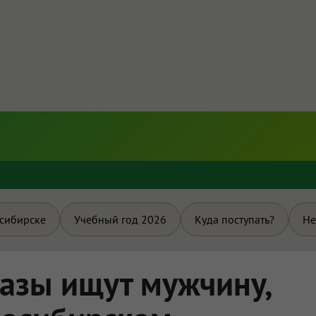
и
осибирске
Учебный год 2026
Куда поступать?
Не
лазы ищут мужчину,