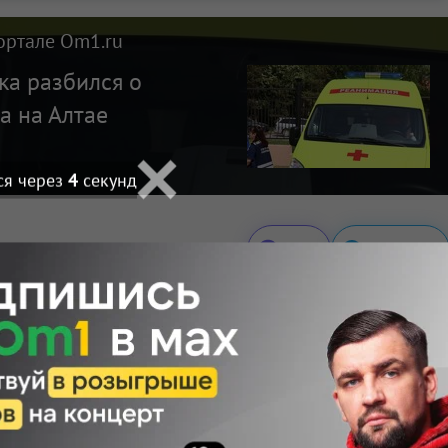
ортале Om1.ru
ка разбился о
а на Алтае
ся через
3
секунд
Макс
Телеграм
Размещение рекламы
Поделиться