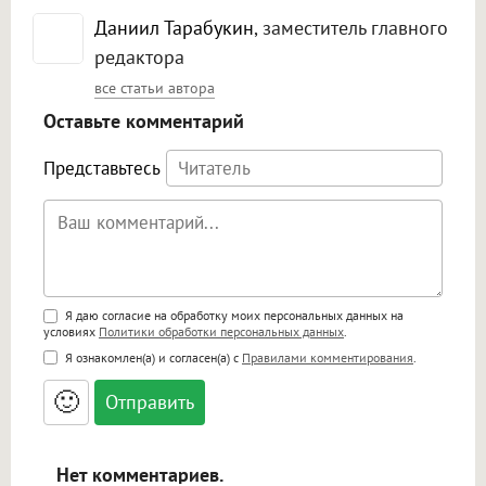
Даниил Тарабукин
, заместитель главного
редактора
все статьи автора
Оставьте комментарий
Представьтесь
Поддержка HTML
Я даю согласие на обработку моих персональных данных на
условиях
Политики обработки персональных данных
.
<b>, <strong>, <u>, <i>, <em>, <s>, <big>,
Я ознакомлен(а) и согласен(а) с
Правилами комментирования
.
<small>, <sup>, <sub>, <pre>, <ul>, <ol>, <li>,
<blockquote>, <code> экранирует HTML,
🙂
адреса URL автоматически становятся
ссылками, и [img]адрес[/img] будет
открываться в новой вкладке.
Нет комментариев.