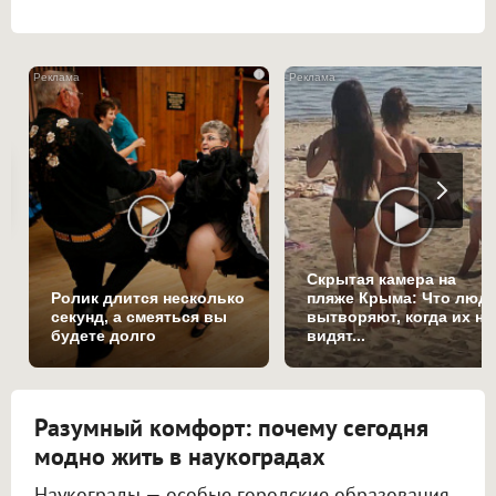
i
Скрытая камера на
Ролик длится несколько
пляже Крыма: Что люд
секунд, а смеяться вы
вытворяют, когда их не
будете долго
видят...
Разумный комфорт: почему сегодня
модно жить в наукоградах
Наукограды — особые городские образования,