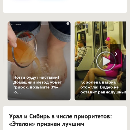
i
Ногти будут чистыми!
Домашний метод убьет
Королева вагона
грибок, возьмите 3%-
отожгла! Видео не
ю…
оставит равнодушным
Урал и Сибирь в числе приоритетов:
«Эталон» признан лучшим