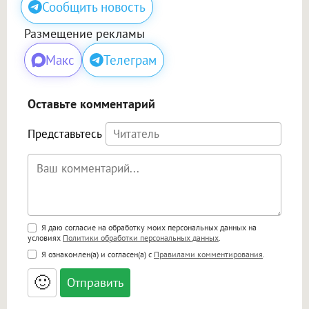
Сообщить новость
Размещение рекламы
Макс
Телеграм
Оставьте комментарий
Представьтесь
Поддержка HTML
Я даю согласие на обработку моих персональных данных на
условиях
Политики обработки персональных данных
.
<b>, <strong>, <u>, <i>, <em>, <s>, <big>,
Я ознакомлен(а) и согласен(а) с
Правилами комментирования
.
<small>, <sup>, <sub>, <pre>, <ul>, <ol>, <li>,
<blockquote>, <code> экранирует HTML,
🙂
адреса URL автоматически становятся
ссылками, и [img]адрес[/img] будет
открываться в новой вкладке.