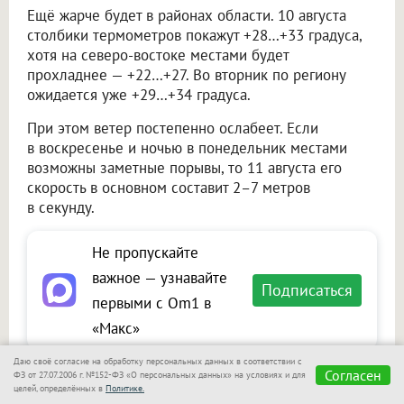
Ещё жарче будет в районах области. 10 августа
столбики термометров покажут +28…+33 градуса,
хотя на северо-востоке местами будет
прохладнее — +22…+27. Во вторник по региону
ожидается уже +29…+34 градуса.
При этом ветер постепенно ослабеет. Если
в воскресенье и ночью в понедельник местами
возможны заметные порывы, то 11 августа его
скорость в основном составит 2–7 метров
в секунду.
Не пропускайте
важное — узнавайте
Подписаться
первыми с Om1 в
«Макс»
Даю своё согласие на обработку персональных данных в соответствии с
Согласен
ФЗ от 27.07.2006 г. №152-ФЗ «О персональных данных» на условиях и для
Читайте также на портале Om1.ru
целей, определённых в
Политике.