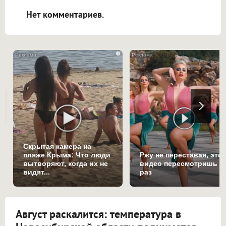
Нет комментариев.
i
Скрытая камера на
пляже Крыма: Что люди
Ржу не переставая, это
вытворяют, когда их не
видео пересмотришь н
видят...
раз
Август раскалится: температура в