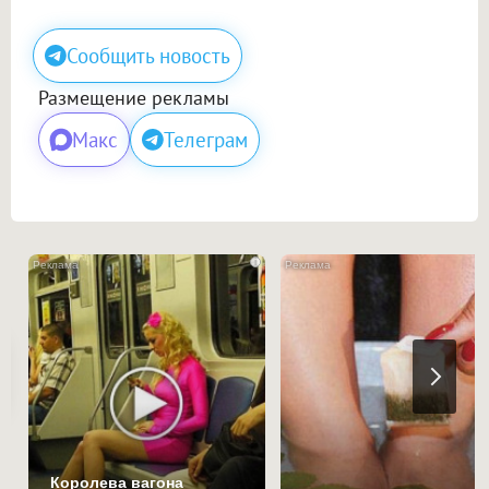
Сообщить новость
Размещение рекламы
Макс
Телеграм
i
Королева вагона