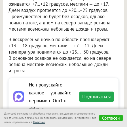
ожидается +7…+12 градусов, местами — до +17.
Днём воздух прогреется до +20…+25 градусов.
Преимущественно будет без осадков, однако
ночью на юге, а днём на северо-западе региона
местами возможны небольшие дожди и грозы.
В воскресенье ночью по области прогнозируют
+13…+18 градусов, местами — +7…+12. Днём
температура поднимется до +25…+30 градусов.
В основном осадков не ожидается, но на севере
региона местами возможны небольшие дожди
и грозы.
Не пропускайте
важное — узнавайте
Подписаться
первыми с Om1 в
«Макс»
Даю своё согласие на обработку персональных данных в соответствии с
Согласен
ФЗ от 27.07.2006 г. №152-ФЗ «О персональных данных» на условиях и для
целей, определённых в
Политике.
Читайте также на портале Om1.ru