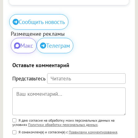
Сообщить новость
Размещение рекламы
Макс
Телеграм
Оставьте комментарий
Представьтесь
Поддержка HTML
Я даю согласие на обработку моих персональных данных на
условиях
Политики обработки персональных данных
.
<b>, <strong>, <u>, <i>, <em>, <s>, <big>,
Я ознакомлен(а) и согласен(а) с
Правилами комментирования
.
<small>, <sup>, <sub>, <pre>, <ul>, <ol>, <li>,