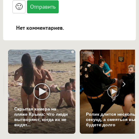
<blockquote>, <code> экранирует HTML,
🙂
адреса URL автоматически становятся
ссылками, и [img]адрес[/img] будет
открываться в новой вкладке.
Нет комментариев.
i
Скрытая камера на
пляже Крыма: Что люди
Ролик длится нескольк
вытворяют, когда их не
секунд, а смеяться вы
видят...
будете долго