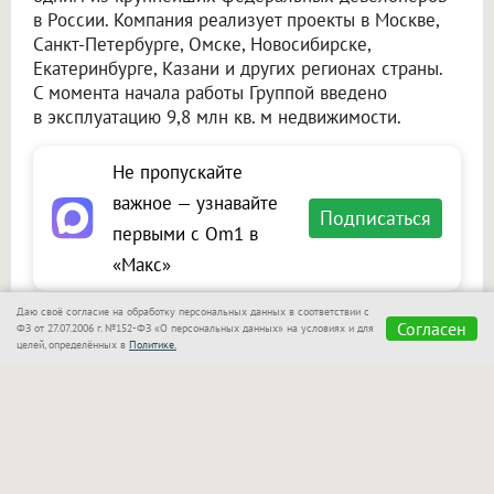
в России. Компания реализует проекты в Москве,
Санкт-Петербурге, Омске, Новосибирске,
Екатеринбурге, Казани и других регионах страны.
С момента начала работы Группой введено
в эксплуатацию 9,8 млн кв. м недвижимости.
Не пропускайте
важное — узнавайте
Подписаться
первыми с Om1 в
«Макс»
Даю своё согласие на обработку персональных данных в соответствии с
Согласен
ФЗ от 27.07.2006 г. №152-ФЗ «О персональных данных» на условиях и для
целей, определённых в
Политике.
Сообщить новость
Размещение рекламы
Макс
Телеграм