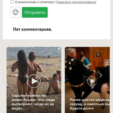
<b>, <strong>, <u>, <i>, <em>, <s>, <big>,
Я ознакомлен(а) и согласен(а) с
Правилами комментирования
.
<small>, <sup>, <sub>, <pre>, <ul>, <ol>, <li>,
<blockquote>, <code> экранирует HTML,
🙂
адреса URL автоматически становятся
ссылками, и [img]адрес[/img] будет
открываться в новой вкладке.
Нет комментариев.
i
Скрытая камера на
пляже Крыма: Что люди
Ролик длится нескольк
вытворяют, когда их не
секунд, а смеяться вы
видят...
будете долго