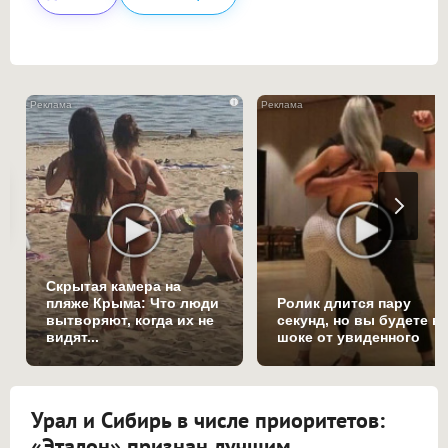
i
Скрытая камера на
пляже Крыма: Что люди
Ролик длится пару
вытворяют, когда их не
секунд, но вы будете в
видят...
шоке от увиденного
Урал и Сибирь в числе приоритетов:
«Эталон» признан лучшим