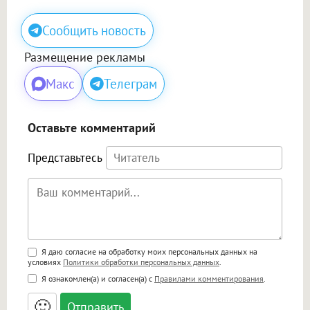
Сообщить новость
Размещение рекламы
Макс
Телеграм
Оставьте комментарий
Представьтесь
Поддержка HTML
Я даю согласие на обработку моих персональных данных на
условиях
Политики обработки персональных данных
.
<b>, <strong>, <u>, <i>, <em>, <s>, <big>,
Я ознакомлен(а) и согласен(а) с
Правилами комментирования
.
<small>, <sup>, <sub>, <pre>, <ul>, <ol>, <li>,
<blockquote>, <code> экранирует HTML,
🙂
адреса URL автоматически становятся