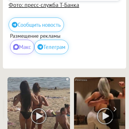
Фото: пресс-служба Т-Банка
Сообщить новость
Размещение рекламы
Макс
Телеграм
i