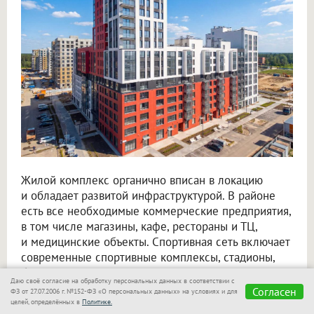
Жилой комплекс органично вписан в локацию
и обладает развитой инфраструктурой. В районе
есть все необходимые коммерческие предприятия,
в том числе магазины, кафе, рестораны и ТЦ,
и медицинские объекты. Спортивная сеть включает
современные спортивные комплексы, стадионы,
бассейны и фитнес-залы, а в парке есть
Даю своё согласие на обработку персональных данных в соответствии с
оздоровительная тропа, благоустроенная зона
Согласен
ФЗ от 27.07.2006 г. №152-ФЗ «О персональных данных» на условиях и для
водных развлечений с пляжем и даже собственный
целей, определённых в
Политике.