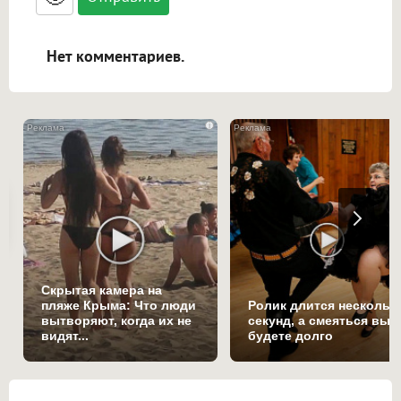
ссылками, и [img]адрес[/img] будет
открываться в новой вкладке.
Нет комментариев.
i
Скрытая камера на
пляже Крыма: Что люди
Ролик длится нескольк
вытворяют, когда их не
секунд, а смеяться вы
видят...
будете долго