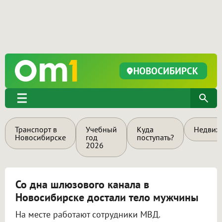
НОВОСИБИРСК
Транспорт в
Учебный
Куда
Недвиж
Новосибирске
год
поступать?
2026
Со дна шлюзового канала в
Новосибирске достали тело мужчины
На месте работают сотрудники МВД.