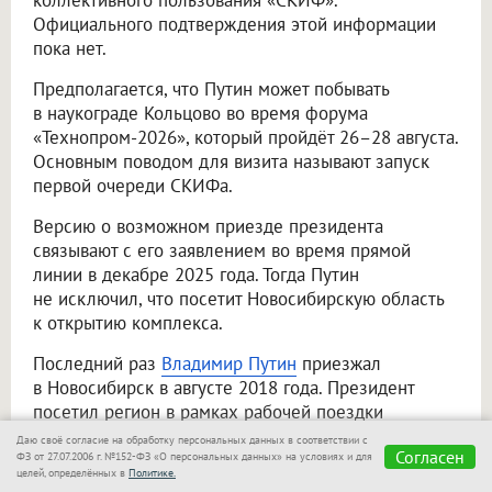
коллективного пользования «СКИФ».
Официального подтверждения этой информации
пока нет.
Предполагается, что Путин может побывать
в наукограде Кольцово во время форума
«Технопром-2026», который пройдёт 26–28 августа.
Основным поводом для визита называют запуск
первой очереди СКИФа.
Версию о возможном приезде президента
связывают с его заявлением во время прямой
линии в декабре 2025 года. Тогда Путин
не исключил, что посетит Новосибирскую область
к открытию комплекса.
Последний раз
Владимир Путин
приезжал
в Новосибирск в августе 2018 года. Президент
посетил регион в рамках рабочей поездки
по Сибири и принял участие в форуме
Даю своё согласие на обработку персональных данных в соответствии с
Согласен
«Технопром-2018». До этого, в феврале того же
ФЗ от 27.07.2006 г. №152-ФЗ «О персональных данных» на условиях и для
целей, определённых в
Политике.
года, глава государства уже побывал