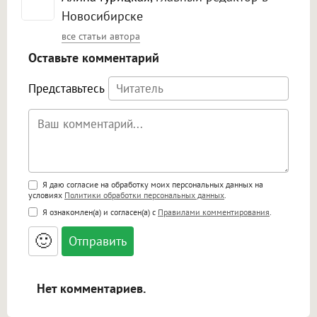
Новосибирске
все статьи автора
Оставьте комментарий
Представьтесь
Поддержка HTML
Я даю согласие на обработку моих персональных данных на
условиях
Политики обработки персональных данных
.
<b>, <strong>, <u>, <i>, <em>, <s>, <big>,
Я ознакомлен(а) и согласен(а) с
Правилами комментирования
.
<small>, <sup>, <sub>, <pre>, <ul>, <ol>, <li>,
<blockquote>, <code> экранирует HTML,
🙂
адреса URL автоматически становятся
ссылками, и [img]адрес[/img] будет
открываться в новой вкладке.
Нет комментариев.