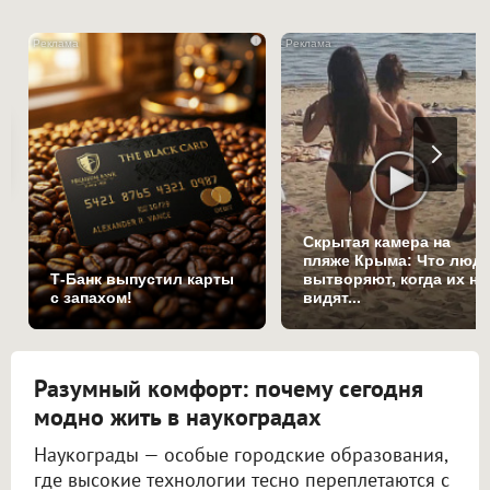
i
Скрытая камера на
пляже Крыма: Что люд
Т-Банк выпустил карты
вытворяют, когда их не
с запахом!
видят...
Разумный комфорт: почему сегодня
модно жить в наукоградах
Наукограды — особые городские образования,
где высокие технологии тесно переплетаются с