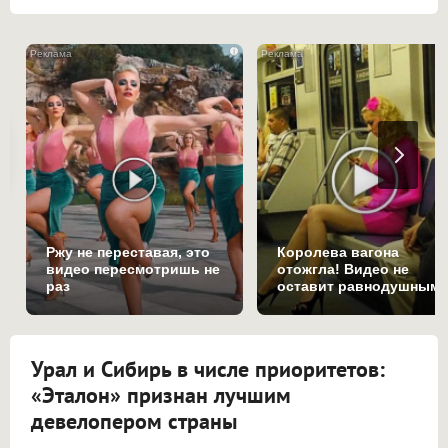
i
Ржу не переставая, это
Королева вагона
видео пересмотришь не
отожгла! Видео не
раз
оставит равнодушным
Урал и Сибирь в числе приоритетов:
«Эталон» признан лучшим
девелопером страны