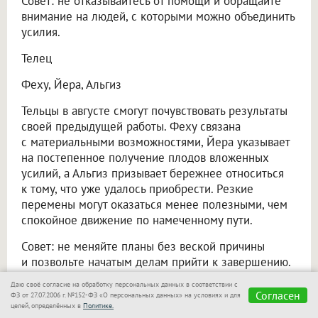
Совет: не отказывайтесь от помощи и обращайте
внимание на людей, с которыми можно объединить
усилия.
Телец
Феху, Йера, Альгиз
Тельцы в августе смогут почувствовать результаты
своей предыдущей работы. Феху связана
с материальными возможностями, Йера указывает
на постепенное получение плодов вложенных
усилий, а Альгиз призывает бережнее относиться
к тому, что уже удалось приобрести. Резкие
перемены могут оказаться менее полезными, чем
спокойное движение по намеченному пути.
Совет: не меняйте планы без веской причины
и позвольте начатым делам прийти к завершению.
Даю своё согласие на обработку персональных данных в соответствии с
Близнецы
Согласен
ФЗ от 27.07.2006 г. №152-ФЗ «О персональных данных» на условиях и для
целей, определённых в
Политике.
Ансуз, Райдо, Манназ