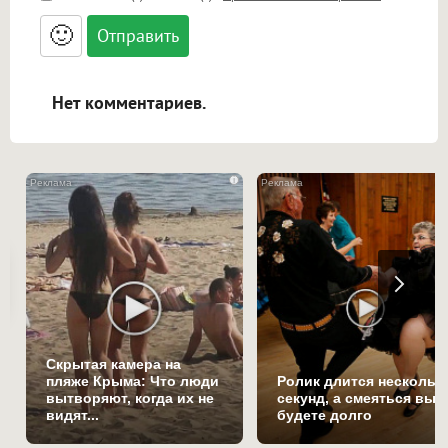
<small>, <sup>, <sub>, <pre>, <ul>, <ol>, <li>,
<blockquote>, <code> экранирует HTML,
🙂
адреса URL автоматически становятся
ссылками, и [img]адрес[/img] будет
открываться в новой вкладке.
Нет комментариев.
i
Скрытая камера на
пляже Крыма: Что люди
Ролик длится нескольк
вытворяют, когда их не
секунд, а смеяться вы
видят...
будете долго