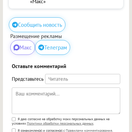
«Макс»
Сообщить новость
Размещение рекламы
Макс
Телеграм
Оставьте комментарий
Представьтесь
Поддержка HTML
Я даю согласие на обработку моих персональных данных на
условиях
Политики обработки персональных данных
.
<b>, <strong>, <u>, <i>, <em>, <s>, <big>,
Я ознакомлен(а) и согласен(а) с
Правилами комментирования
.