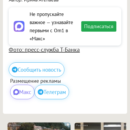
Не пропускайте
важное — узнавайте
Подписаться
первыми с Om1 в
«Макс»
Фото: пресс-служба Т-Банка
Сообщить новость
Размещение рекламы
Макс
Телеграм
i