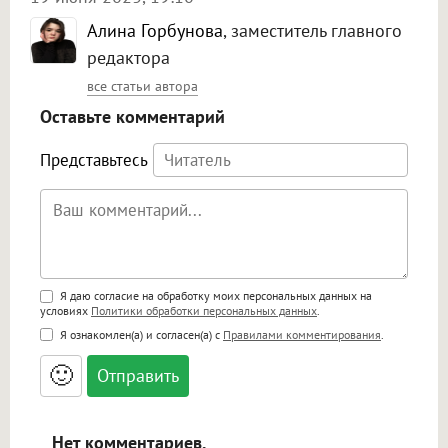
Алина Горбунова
, заместитель главного
редактора
все статьи автора
Оставьте комментарий
Представьтесь
Поддержка HTML
Я даю согласие на обработку моих персональных данных на
условиях
Политики обработки персональных данных
.
<b>, <strong>, <u>, <i>, <em>, <s>, <big>,
Я ознакомлен(а) и согласен(а) с
Правилами комментирования
.
<small>, <sup>, <sub>, <pre>, <ul>, <ol>, <li>,
<blockquote>, <code> экранирует HTML,
🙂
адреса URL автоматически становятся
ссылками, и [img]адрес[/img] будет
открываться в новой вкладке.
Нет комментариев.