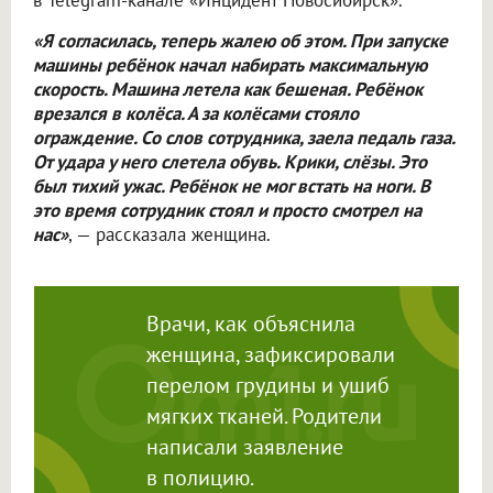
в Telegram-канале «Инцидент Новосибирск».
«Я согласилась, теперь жалею об этом. При запуске
машины ребёнок начал набирать максимальную
скорость. Машина летела как бешеная. Ребёнок
врезался в колёса. А за колёсами стояло
ограждение. Со слов сотрудника, заела педаль газа.
От удара у него слетела обувь. Крики, слёзы. Это
был тихий ужас. Ребёнок не мог встать на ноги. В
это время сотрудник стоял и просто смотрел на
нас»
, — рассказала женщина.
Врачи, как объяснила
женщина, зафиксировали
перелом грудины и ушиб
мягких тканей. Родители
написали заявление
в полицию.