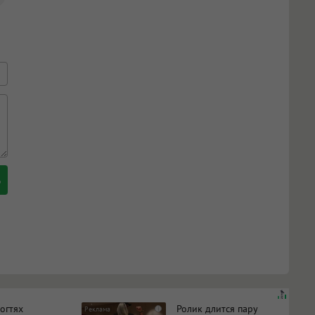
огтях
Ролик длится пару
i