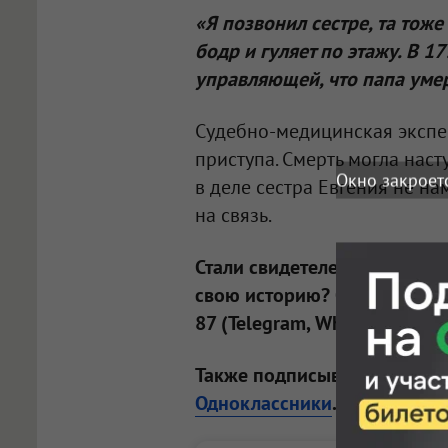
«Я позвонил сестре, та тоже
бодр и гуляет по этажу. В 17
управляющей, что папа уме
Судебно-медицинская экспер
приступа. Смерть могла наст
Окно закроет
в деле сестра Евгения не н
на связь.
Стали свидетелем
происшес
свою историю? Обращайтесь
87 (Telegram, WhatsApp).
Также подписывайтесь на н
Одноклассники
.