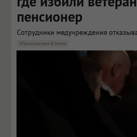
где избили ветера
пенсионер
Сотрудники медучреждения отказыва
#Происшествия В Омске