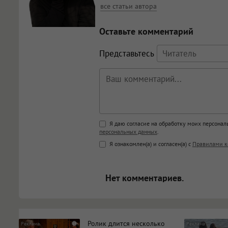
все статьи автора
Оставьте комментарий
Представьтесь
Поддержка HTML
Я даю согласие на обработку моих персона
персональных данных
.
<b>, <strong>, <u>, <i>, <em>, <s>
Я ознакомлен(а) и согласен(а) с
Правилами к
<blockquote>, <code> экраниру
[img]адрес[/img] будет открыва
Нет комментариев.
Ролик длится несколько
i