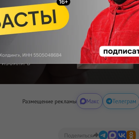
Подписаться
 — узнавайте первыми с Om1 в «Макс»
ортале Om1.ru
няках»: в
на Великой
 избили в
Макс
Телеграм
Размещение рекламы
Поделиться